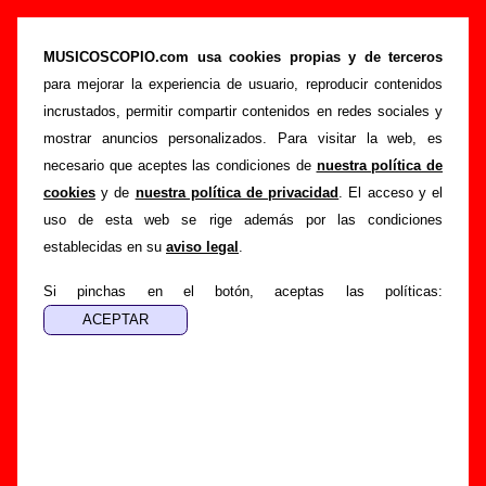
“Dirty love (Overnite Sensation version)”,
canción de Los Enemigos (Letra e
MUSICOSCOPIO.com usa cookies propias y de terceros
información)
para mejorar la experiencia de usuario, reproducir contenidos
incrustados, permitir compartir contenidos en redes sociales y
>
>
Portada
Los Enemigos
Canciones
mostrar anuncios personalizados. Para visitar la web, es
>
Dirty love (Overnite Sensation version)
necesario que aceptes las condiciones de
nuestra política de
cookies
y de
nuestra política de privacidad
. El acceso y el
Esta página pretende recopilar todo tipo de información
uso de esta web se rige además por las condiciones
sobre la
canción "Dirty love (Overnite Sensation version)
"
establecidas en su
aviso legal
.
interpretada por
Los Enemigos
. Además de su letra,
también aparecerá información sobre el autor o los autores,
Si pinchas en el botón, aceptas las políticas:
sobre los discos en los que está incluido este tema, sobre la
grabación del mismo, sobre versiones a cargo de otros
grupos... Si encuentras errores o tienes información
adicional, puedes ayudar a
completar esta información
.