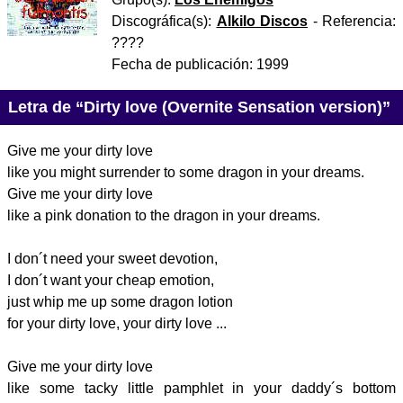
Discográfica(s):
Alkilo Discos
- Referencia:
????
Fecha de publicación:
1999
Letra de “Dirty love (Overnite Sensation version)”
Give me your dirty love
like you might surrender to some dragon in your dreams.
Give me your dirty love
like a pink donation to the dragon in your dreams.
I don´t need your sweet devotion,
I don´t want your cheap emotion,
just whip me up some dragon lotion
for your dirty love, your dirty love ...
Give me your dirty love
like some tacky little pamphlet in your daddy´s bottom