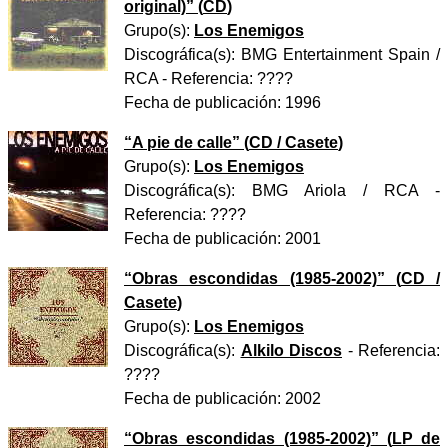
original)
” (
CD
)
Grupo(s):
Los Enemigos
Discográfica(s):
BMG Entertainment Spain /
RCA
- Referencia:
????
Fecha de publicación:
1996
“
A pie de calle
” (
CD / Casete
)
Grupo(s):
Los Enemigos
Discográfica(s):
BMG Ariola / RCA
-
Referencia:
????
Fecha de publicación:
2001
“
Obras escondidas (1985-2002)
” (
CD /
Casete
)
Grupo(s):
Los Enemigos
Discográfica(s):
Alkilo Discos
- Referencia:
????
Fecha de publicación:
2002
“
Obras escondidas (1985-2002)
” (
LP de