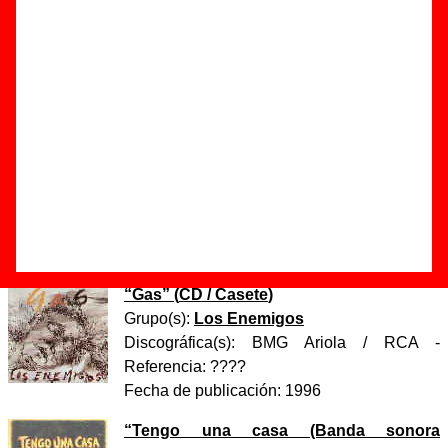
Autor(es) de la letra - Josele Santiago
Autor(es) de la música - Josele Santiago
Discos en los que aparece “Estás (cuando te vas)”
“
Gas
” (
LP de vinilo de 12’’
)
Grupo(s):
Los Enemigos
Discográfica(s):
Alkilo Discos
- Referencia:
????
Fecha de publicación:
1996
“
Gas
” (
CD / Casete
)
Grupo(s):
Los Enemigos
Discográfica(s):
BMG Ariola / RCA
-
Referencia:
????
Fecha de publicación:
1996
“
Tengo una casa (Banda sonora