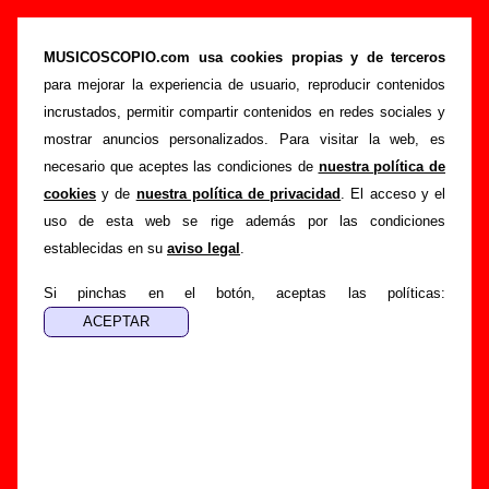
“Estás (cuando te vas)”, canción de Los
Enemigos (Letra e información)
MUSICOSCOPIO.com usa cookies propias y de terceros
para mejorar la experiencia de usuario, reproducir contenidos
>
>
>
Portada
Los Enemigos
Canciones
Estás (cuando te vas)
incrustados, permitir compartir contenidos en redes sociales y
Esta página pretende recopilar todo tipo de información
mostrar anuncios personalizados. Para visitar la web, es
sobre la
canción "Estás (cuando te vas)
" interpretada por
necesario que aceptes las condiciones de
nuestra política de
Los Enemigos
. Además de su letra, también aparecerá
cookies
y de
nuestra política de privacidad
. El acceso y el
información sobre el autor o los autores, sobre los discos en
uso de esta web se rige además por las condiciones
los que está incluido este tema, sobre la grabación del
establecidas en su
aviso legal
.
mismo, sobre versiones a cargo de otros grupos... Si
encuentras errores o tienes información adicional, puedes
Si pinchas en el botón, aceptas las políticas:
ayudar a
completar esta información
.
Autores, versiones, ediciones... de “Estás
(cuando te vas)”