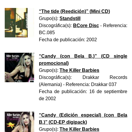
“
The tide (Reedición)
” (
Mini CD
)
Grupo(s):
Standstill
Discográfica(s):
BCore Disc
- Referencia:
BC.085
Fecha de publicación:
2002
“
Candy (con Bela B.)
” (
CD single
promocional
)
Grupo(s):
The Killer Barbies
Discográfica(s):
Drakkar Records
(Alemania)
- Referencia:
Drakkar 037
Fecha de publicación:
16 de septiembre
de 2002
“
Candy (Edición especial) (con Bela
B.)
” (
CD-EP digipack
)
Grupo(s):
The Killer Barbies