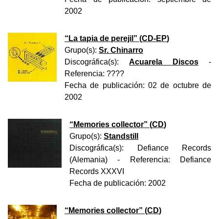
2002
“
La tapia de perejil
” (
CD-EP
)
Grupo(s):
Sr. Chinarro
Discográfica(s):
Acuarela Discos
-
Referencia:
????
Fecha de publicación:
02 de octubre de
2002
“
Memories collector
” (
CD
)
Grupo(s):
Standstill
Discográfica(s):
Defiance Records
(Alemania)
- Referencia:
Defiance
Records XXXVI
Fecha de publicación:
2002
“
Memories collector
” (
CD
)