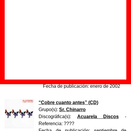
<< Discos anteriores
||
Discos del 121 al 150
||
Discos siguientes >>
“
Venusian dreams
” (
CD single
)
Grupo(s):
Sidonie
Discográfica(s):
Bip Bip Records
-
Referencia:
BCD018
Fecha de publicación:
enero de 2002
“
Cobre cuanto antes
” (
CD
)
Grupo(s):
Sr. Chinarro
Discográfica(s):
Acuarela Discos
-
Referencia:
????
Fecha de publicación:
septiembre de