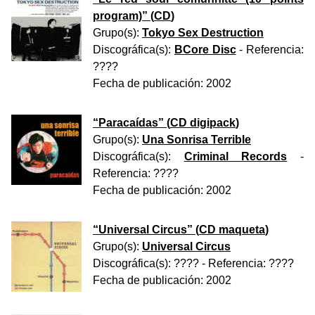
program)
” (
CD
)
Grupo(s):
Tokyo Sex Destruction
Discográfica(s):
BCore Disc
- Referencia:
????
Fecha de publicación:
2002
“
Paracaídas
” (
CD digipack
)
Grupo(s):
Una Sonrisa Terrible
Discográfica(s):
Criminal Records
-
Referencia:
????
Fecha de publicación:
2002
“
Universal Circus
” (
CD maqueta
)
Grupo(s):
Universal Circus
Discográfica(s):
????
- Referencia:
????
Fecha de publicación:
2002