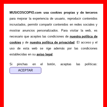
Discos y recopilatorios del año 2002
(ordenados por artista, página 5)
MUSICOSCOPIO.com usa cookies propias y de terceros
para mejorar la experiencia de usuario, reproducir contenidos
>
>
>
Portada
Discos
Año 2002
Del 121 al 150
incrustados, permitir compartir contenidos en redes sociales y
Esta página muestra una lista con algunos de los
176
mostrar anuncios personalizados. Para visitar la web, es
discos
publicados durante el
año 2002
sobre los que hay
necesario que aceptes las condiciones de
nuestra política de
información en Musicoscopio y que incluyeron canciones de
cookies
y de
nuestra política de privacidad
. El acceso y el
bandas y cantantes españoles
. La lista está ordenada
uso de esta web se rige además por las condiciones
alfabéticamente por el nombre del intérprete
. Los discos
establecidas en su
aviso legal
.
tributo y los recopilatorios con canciones de diferentes
artistas aparecen listados con el nombre de grupo “Varios
Si pinchas en el botón, aceptas las políticas:
artistas”. Para leer más información sobre un disco en
concreto, sigue el enlace correspondiente. Si deseas buscar
una referencia directamente por su título o por su título y
autor, puedes hacerlo desde la sección
“Búsqueda”
.
Lista de álbumes, EPs y singles de 2002 (del 121
al 150)