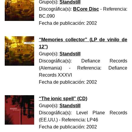
Grupo(s):
Standstill
Discográfica(s):
BCore Disc
- Referencia:
BC.090
Fecha de publicación:
2002
“
Memories collector
” (
LP de vinilo de
12’’
)
Grupo(s):
Standstill
Discográfica(s):
Defiance Records
(Alemania)
- Referencia:
Defiance
Records XXXVI
Fecha de publicación:
2002
“
The ionic spell
” (
CD
)
Grupo(s):
Standstill
Discográfica(s):
Level Plane Records
(EE.UU.)
- Referencia:
LP46
Fecha de publicación:
2002