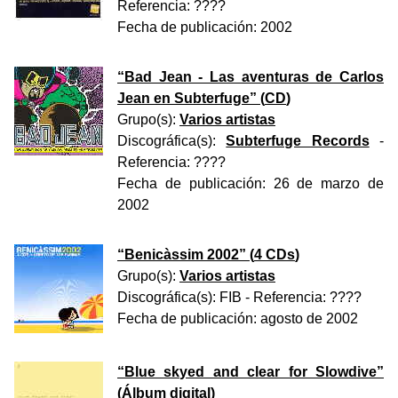
Referencia:
????
Fecha de publicación:
2002
“
Bad Jean - Las aventuras de Carlos
Jean en Subterfuge
” (
CD
)
Grupo(s):
Varios artistas
Discográfica(s):
Subterfuge Records
-
Referencia:
????
Fecha de publicación:
26 de marzo de
2002
“
Benicàssim 2002
” (
4 CDs
)
Grupo(s):
Varios artistas
Discográfica(s):
FIB
- Referencia:
????
Fecha de publicación:
agosto de 2002
“
Blue skyed and clear for Slowdive
”
(
Álbum digital
)