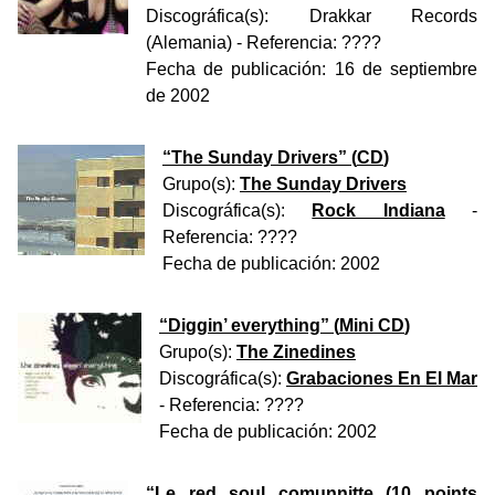
Discográfica(s):
Drakkar Records
(Alemania)
- Referencia:
????
Fecha de publicación:
16 de septiembre
de 2002
“
The Sunday Drivers
” (
CD
)
Grupo(s):
The Sunday Drivers
Discográfica(s):
Rock Indiana
-
Referencia:
????
Fecha de publicación:
2002
“
Diggin’ everything
” (
Mini CD
)
Grupo(s):
The Zinedines
Discográfica(s):
Grabaciones En El Mar
- Referencia:
????
Fecha de publicación:
2002
“
Le red soul comunnitte (10 points