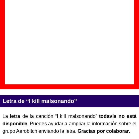
Autor(es) de la letra - ????
Autor(es) de la música - ????
Discos en los que aparece “I kill malsonando”
“
Revenge of the nerds
” (
EP de vinilo de
7’’
)
Grupo(s):
Aerobitch
y
Frogger
Discográfica(s):
Subterfuge Records
/
Punch Records
- Referencia:
21058
Fecha de publicación:
1994
Letra de “I kill malsonando”
La
letra
de la canción “I kill malsonando”
todavía no está
disponible
. Puedes ayudar a ampliar la información sobre el
grupo Aerobitch enviando la letra.
Gracias por colaborar
.