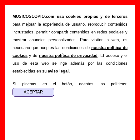
“I kill malsonando”, canción de Aerobitch
(Letra e información)
MUSICOSCOPIO.com usa cookies propias y de terceros
para mejorar la experiencia de usuario, reproducir contenidos
>
>
>
Portada
Aerobitch
Canciones
I kill malsonando
incrustados, permitir compartir contenidos en redes sociales y
Esta página pretende recopilar todo tipo de información
mostrar anuncios personalizados. Para visitar la web, es
sobre la
canción "I kill malsonando
" interpretada por
necesario que aceptes las condiciones de
nuestra política de
Aerobitch
. Además de su letra, también aparecerá
cookies
y de
nuestra política de privacidad
. El acceso y el
información sobre el autor o los autores, sobre los discos en
uso de esta web se rige además por las condiciones
los que está incluido este tema, sobre la grabación del
establecidas en su
aviso legal
.
mismo, sobre versiones a cargo de otros grupos... Si
encuentras errores o tienes información adicional, puedes
Si pinchas en el botón, aceptas las políticas:
ayudar a
completar esta información
.
Autores, versiones, ediciones... de “I kill
malsonando”