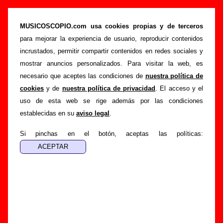
Canciones de Aerobitch (letras, autores,
videoclips...)
MUSICOSCOPIO.com usa cookies propias y de terceros
para mejorar la experiencia de usuario, reproducir contenidos
>
>
Portada
Aerobitch
Canciones
incrustados, permitir compartir contenidos en redes sociales y
Esta página muestra una lista con todas las canciones de
mostrar anuncios personalizados. Para visitar la web, es
Aerobitch
por orden alfabético. Para ver toda la información
necesario que aceptes las condiciones de
nuestra política de
disponible sobre una canción (discos en los que aparece,
cookies
y de
nuestra política de privacidad
. El acceso y el
autor o autores, letra, curiosidades, etc.), sigue el enlace
uso de esta web se rige además por las condiciones
correspondiente.
establecidas en su
aviso legal
.
En el caso de que no esté disponible la letra de uno de los
Si pinchas en el botón, aceptas las políticas:
temas, se indica junto al enlace a la canción. Puedes ayudar
a
completar esta sección
enviando las letras que faltan o
información sobre otras canciones del grupo que no
aparezcan en este listado.
Por último, si en la grabación de la canción ha participado un
segundo intérprete además de Aerobitch, bien sea una
banda, bien sea un(a) cantante, también está indicado junto