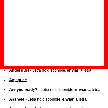
al título de la canción correspondiente.
Lista de canciones por orden alfabético
(You) Wanna be so punk
- Letra no disponible,
enviar
la letra
666
- Letra no disponible,
enviar la letra
Angel dust
- Letra no disponible,
enviar la letra
Any price
Are you ready?
- Letra no disponible,
enviar la letra
Asshole
- Letra no disponible,
enviar la letra