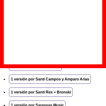
Troba Kung Fu + Gertrudis
1 versión por Sade
6 versiones por Safety Pins
1 versión por Sandropop
1 versión por Sangris
2 versiones por Sanlui
1 versión por Santi Campos y Amparo Arias
1 versión por Santi Rex + Bronski
1 versión por Sarassas Music