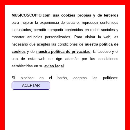
Versiones - Grupos que empiezan por S
MUSICOSCOPIO.com usa cookies propias y de terceros
>
>
Portada
Versiones
Letra S
para mejorar la experiencia de usuario, reproducir contenidos
incrustados, permitir compartir contenidos en redes sociales y
Grupos que han realizado versiones
mostrar anuncios personalizados. Para visitar la web, es
necesario que aceptes las condiciones de
nuestra política de
A continuación, se muestra una
lista ordenada
cookies
y de
nuestra política de privacidad
. El acceso y el
alfabéticamente
con los grupos españoles
cuyo nombre
uso de esta web se rige además por las condiciones
empieza por S
sobre los que hay información acerca de
establecidas en su
aviso legal
.
versiones que han grabado de canciones de otros artistas.
Si pinchas en el botón, aceptas las políticas:
1 versión por Sabino Méndez
1 versión por Sabor De Gràcia + Ojos de Brujo + La