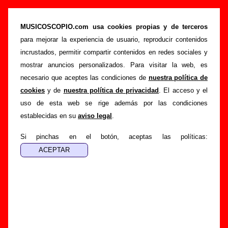
Versiones - Grupos que empiezan por M
MUSICOSCOPIO.com usa cookies propias y de terceros
>
>
Portada
Versiones
Letra M
para mejorar la experiencia de usuario, reproducir contenidos
incrustados, permitir compartir contenidos en redes sociales y
Grupos que han realizado versiones
mostrar anuncios personalizados. Para visitar la web, es
necesario que aceptes las condiciones de
nuestra política de
A continuación, se muestra una
lista ordenada
cookies
y de
nuestra política de privacidad
. El acceso y el
alfabéticamente
con los grupos españoles
cuyo nombre
uso de esta web se rige además por las condiciones
empieza por M
sobre los que hay información acerca de
establecidas en su
aviso legal
.
versiones que han grabado de canciones de otros artistas.
Si pinchas en el botón, aceptas las políticas:
2 versiones por M-Clan
2 versiones por Madee