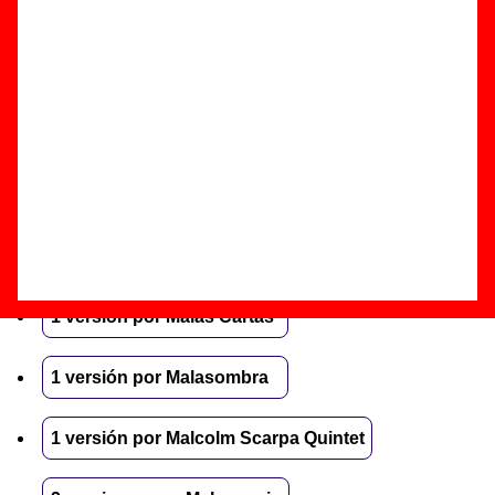
1 versión por Maderita
5 versiones por Maga
1 versión por Mägo De Oz
1 versión por Maïdryn
5 versiones por Malahora
1 versión por Malas Cartas
1 versión por Malasombra
1 versión por Malcolm Scarpa Quintet