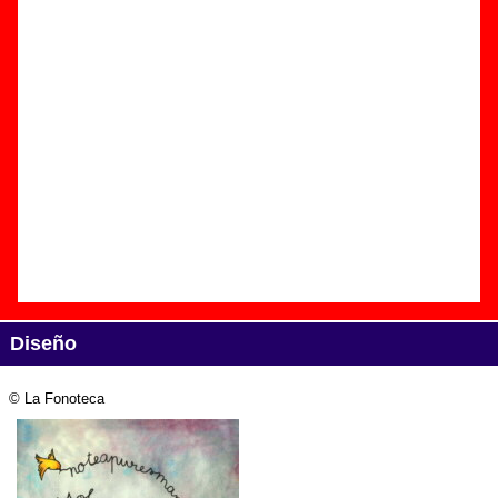
Edición
Título:
No te apures mamá, es solo música pop
Formato:
LP de vinilo de 12’’
Fecha de publicación:
mayo de 2011
Discográfica(s):
La Fonoteca
Referencia:
lfntk 001
Grupo(s)
:
Varios artistas
Diseño
© La Fonoteca