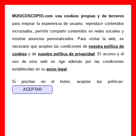
No te apures mamá, es solo música pop (LP
de vinilo de 12’’, 2011) - Varios grupos
MUSICOSCOPIO.com usa cookies propias y de terceros
para mejorar la experiencia de usuario, reproducir contenidos
>
>
Portada
Varios artistas
Discos de 2011
incrustados, permitir compartir contenidos en redes sociales y
>
No te apures mamá, es solo música pop
mostrar anuncios personalizados. Para visitar la web, es
necesario que aceptes las condiciones de
nuestra política de
Esta página pretende recopilar todo tipo de información
cookies
y de
nuestra política de privacidad
. El acceso y el
sobre el
disco “No te apures mamá, es solo música pop”
,
uso de esta web se rige además por las condiciones
interpretado por
Varios artistas
. Además del listado de
establecidas en su
aviso legal
.
canciones incluidas en el disco, también se mostrarán en
esta página otros tipos de información a medida que estén
Si pinchas en el botón, aceptas las políticas:
disponibles: los datos relacionados con su publicación, los
créditos de la grabación de las canciones (productor,
músicos, colaboradores y responsables de la grabación, las
mezclas y la masterización), información sobre otras
ediciones en otros formatos, curiosidades relacionadas con
el disco... Si encuentras errores o tienes información
adicional, puedes ayudar a
completar esta información
.