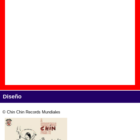
Edición
Título:
A Christmas Chin para ti
Formato:
CD
Fecha de publicación:
23 de diciembre de 2011
Discográfica(s):
Chin Chin Records Mundiales
Referencia:
Chin Chin R. M. 000
Grupo(s)
:
Varios artistas
Diseño
© Chin Chin Records Mundiales