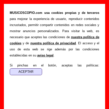
A Christmas Chin para ti (CD, 2011) - Varios
grupos
MUSICOSCOPIO.com usa cookies propias y de terceros
para mejorar la experiencia de usuario, reproducir contenidos
>
>
Portada
Varios artistas
Discos de 2011
incrustados, permitir compartir contenidos en redes sociales y
>
A Christmas Chin para ti
mostrar anuncios personalizados. Para visitar la web, es
necesario que aceptes las condiciones de
nuestra política de
Esta página pretende recopilar todo tipo de información
cookies
y de
nuestra política de privacidad
. El acceso y el
sobre el
disco “A Christmas Chin para ti”
, interpretado por
uso de esta web se rige además por las condiciones
Varios artistas
. Además del listado de canciones incluidas
establecidas en su
aviso legal
.
en el disco, también se mostrarán en esta página otros tipos
de información a medida que estén disponibles: los datos
Si pinchas en el botón, aceptas las políticas:
relacionados con su publicación, los créditos de la grabación
de las canciones (productor, músicos, colaboradores y
responsables de la grabación, las mezclas y la
masterización), información sobre otras ediciones en otros
formatos, curiosidades relacionadas con el disco... Si
encuentras errores o tienes información adicional, puedes
ayudar a
completar esta información
.