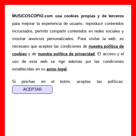
Strange Notes! A Germs cover compilation
(CD, 1994) - Varios grupos
MUSICOSCOPIO.com usa cookies propias y de terceros
para mejorar la experiencia de usuario, reproducir contenidos
>
>
Portada
Varios artistas
Discos de 1994
incrustados, permitir compartir contenidos en redes sociales y
>
Strange Notes! A Germs cover compilation
mostrar anuncios personalizados. Para visitar la web, es
necesario que aceptes las condiciones de
nuestra política de
Esta página pretende recopilar todo tipo de información
cookies
y de
nuestra política de privacidad
. El acceso y el
sobre el
disco “Strange Notes! A Germs cover
uso de esta web se rige además por las condiciones
compilation”
, interpretado por
Varios artistas
. Además del
establecidas en su
aviso legal
.
listado de canciones incluidas en el disco, también se
mostrarán en esta página otros tipos de información a
Si pinchas en el botón, aceptas las políticas:
medida que estén disponibles: los datos relacionados con su
publicación, los créditos de la grabación de las canciones
(productor, músicos, colaboradores y responsables de la
grabación, las mezclas y la masterización), información
sobre otras ediciones en otros formatos, curiosidades
relacionadas con el disco... Si encuentras errores o tienes
información adicional, puedes ayudar a
completar esta