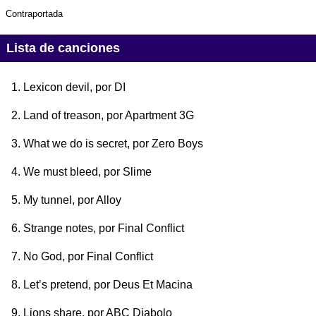
Contraportada
Lista de canciones
Lexicon devil
, por DI
Land of treason
, por Apartment 3G
What we do is secret
, por Zero Boys
We must bleed
, por Slime
My tunnel
, por Alloy
Strange notes
, por Final Conflict
No God
, por Final Conflict
Let’s pretend
, por Deus Et Macina
Lions share
, por ABC Diabolo