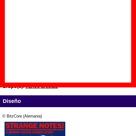
información
.
Edición
Título:
Strange Notes! A Germs cover compilation
Formato:
CD
Fecha de publicación:
1994
Discográfica(s):
BitzCore (Alemania)
Referencia:
bc 1688
Grupo(s)
:
Varios artistas
Diseño
© BitzCore (Alemania)