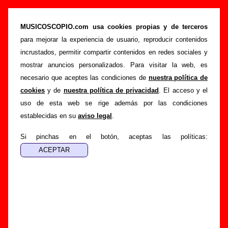
Teloneros (LP de vinilo de 12’’, 1987) - Varios
grupos
MUSICOSCOPIO.com usa cookies propias y de terceros
para mejorar la experiencia de usuario, reproducir contenidos
>
>
>
Portada
Varios artistas
Discos de 1987
Teloneros
incrustados, permitir compartir contenidos en redes sociales y
Esta página pretende recopilar todo tipo de información
mostrar anuncios personalizados. Para visitar la web, es
sobre el
disco “Teloneros”
, interpretado por
Varios
necesario que aceptes las condiciones de
nuestra política de
artistas
. Además del listado de canciones incluidas en el
cookies
y de
nuestra política de privacidad
. El acceso y el
disco, también se mostrarán en esta página otros tipos de
uso de esta web se rige además por las condiciones
información a medida que estén disponibles: los datos
establecidas en su
aviso legal
.
relacionados con su publicación, los créditos de la grabación
de las canciones (productor, músicos, colaboradores y
Si pinchas en el botón, aceptas las políticas:
responsables de la grabación, las mezclas y la
masterización), información sobre otras ediciones en otros
formatos, curiosidades relacionadas con el disco... Si
encuentras errores o tienes información adicional, puedes
ayudar a
completar esta información
.