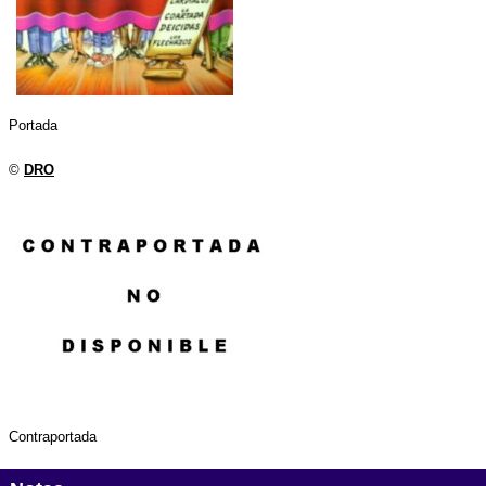
Portada
©
DRO
Contraportada