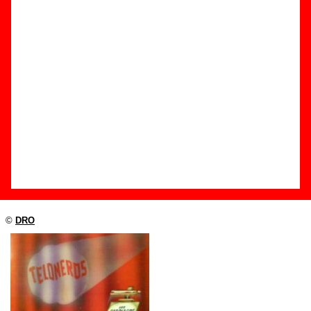
Edición
Título:
Teloneros
Formato:
LP de vinilo de 12’’
Fecha de publicación:
1987
Discográfica(s):
DRO
Referencia:
????
Grupo(s)
:
Varios artistas
Diseño
©
DRO