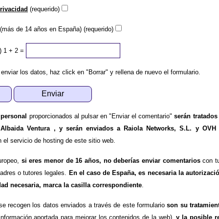
privacidad
(requerido)
(más de 14 años en España) (requerido)
)
1 + 2 =
 enviar los datos, haz click en "Borrar" y rellena de nuevo el formulario.
 personal
proporcionados al pulsar en "Enviar el comentario"
serán tratados
 Albaida Ventura , y serán enviados a Raiola Networks, S.L. y OVH
l servicio de hosting de este sitio web.
uropeo,
si eres menor de 16 años, no deberías enviar comentarios
con tu
padres o tutores legales.
En el caso de España, es necesaria la autorizaci
dad necesaria, marca la casilla correspondiente
.
se recogen los datos enviados a través de este formulario
son su tratamien
información aportada para mejorar los contenidos de la web),
y la posible r