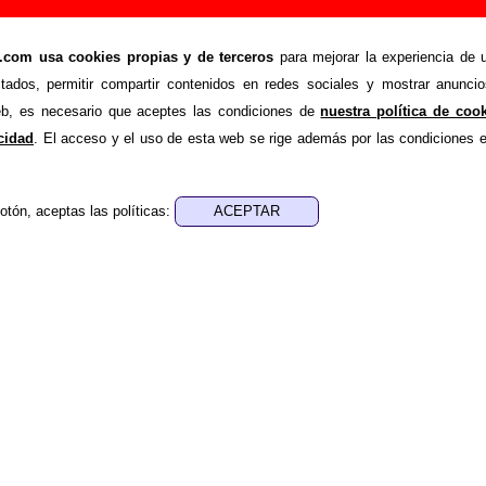
ñadir o corregir información
om usa cookies propias y de terceros
para mejorar la experiencia de u
>
es
Añadir
stados, permitir compartir contenidos en redes sociales y mostrar anuncio
ión adicional, puedes enviar nueva información o corregir la ex
web, es necesario que aceptes las condiciones de
nuestra política de coo
rio o escribiendo un e-mail a
guialven@musicoscopio.co
acidad
. El acceso y el uso de esta web se rige además por las condiciones 
otón, aceptas las políticas:
:
a obtener respuesta)
ENDE material discográfico, solo contiene información so