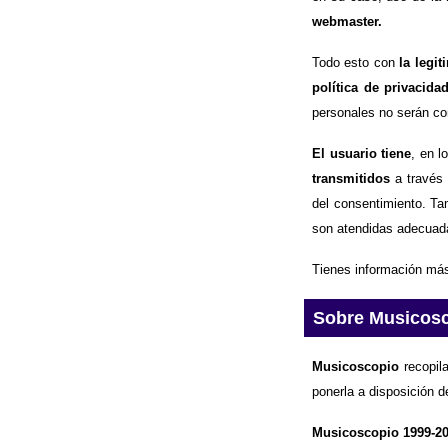
webmaster.
Todo esto con
la legi
política de privacida
personales no serán com
El usuario tiene
, en l
transmitidos
a través 
del consentimiento. Ta
son atendidas adecuad
Tienes información más
Sobre Musicos
Musicoscopio
recopila
ponerla a disposición d
Musicoscopio 1999-2