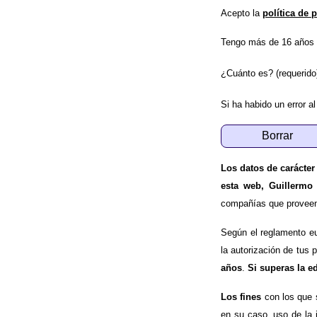
Acepto la
política de 
Tengo más de 16 años 
¿Cuánto es? (requerido
Si ha habido un error al
Los datos de carácter
esta web, Guillermo
compañías que proveen e
Según el reglamento e
la autorización de tus 
años
.
Si superas la e
Los fines
con los que 
en su caso, uso de la 