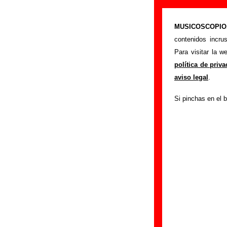
Vacaciones - A
MUSICOSCOPIO.c
>
Portada
Vacacion
contenidos incru
Si tienes informac
Para visitar la 
siguiente formula
política de priv
colaboración.
aviso legal
.
Nombre
:
Si pinchas en el b
E-mail
(necesario par
Asunto :
IMPORTANTE:
Musicoscopio NO V