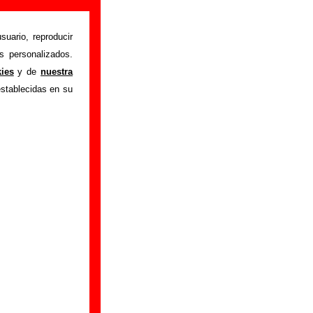
suario, reproducir
s personalizados.
istente mediante el
kies
y de
nuestra
m
.
Gracias por tu
establecidas en su
bre él.