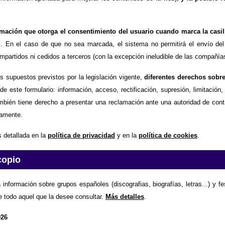
timación que otorga el consentimiento del usuario cuando marca la casil
d
. En el caso de que no sea marcada, el sistema no permitirá el envío del
partidos ni cedidos a terceros (con la excepción ineludible de las compañías
os supuestos previstos por la legislación vigente,
diferentes derechos sobr
de este formulario: información, acceso, rectificación, supresión, limitación
mbién tiene derecho a presentar una reclamación ante una autoridad de contr
amente.
 detallada en la
política de privacidad
y en la
política de cookies
.
copio
 información sobre grupos españoles (discografias, biografías, letras...) y f
e todo aquel que la desee consultar.
Más detalles
.
026