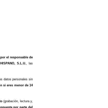
 por el responsable de
 HISPANO, S.L.U.
, las
s datos personales sin
ón si eres menor de 14
to
(grabación, lectura y,
espuesta por parte del