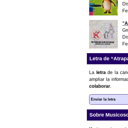
Di
Fe
“
A
Gr
Di
Fe
Letra de “Atrap
La
letra
de la can
ampliar la inform
colaborar
.
Enviar la letra
Sobre Musicos