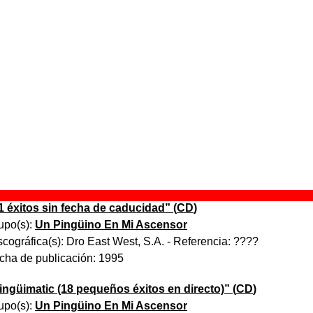
 aparece “Atrapados en el ascensor”
trapados en el ascensor
” (
Single de vinilo de 7’’
)
upo(s):
Un Pingüino En Mi Ascensor
scográfica(s):
DRO
- Referencia:
????
cha de publicación:
1988
l balneario
” (
LP de vinilo de 12’’
)
upo(s):
Un Pingüino En Mi Ascensor
scográfica(s):
DRO
- Referencia:
????
cha de publicación:
1988
1 éxitos sin fecha de caducidad
” (
CD
)
upo(s):
Un Pingüino En Mi Ascensor
scográfica(s):
Dro East West, S.A.
- Referencia:
????
cha de publicación:
1995
ingüimatic (18 pequeños éxitos en directo)
” (
CD
)
upo(s):
Un Pingüino En Mi Ascensor