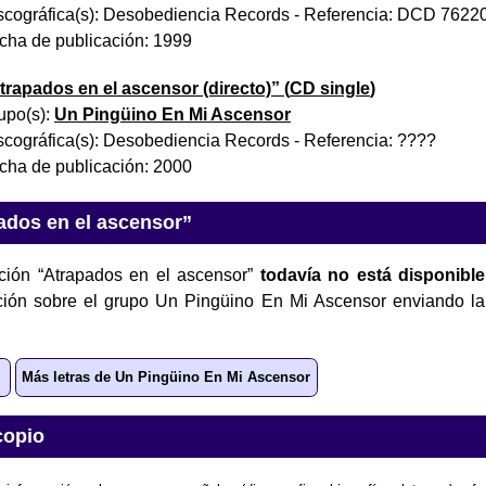
scográfica(s):
Desobediencia Records
- Referencia:
DCD 7622
cha de publicación:
1999
trapados en el ascensor (directo)
” (
CD single
)
upo(s):
Un Pingüino En Mi Ascensor
scográfica(s):
Desobediencia Records
- Referencia:
????
cha de publicación:
2000
ados en el ascensor”
ción “Atrapados en el ascensor”
todavía no está disponible
ación sobre el grupo Un Pingüino En Mi Ascensor enviando la
Más letras de Un Pingüino En Mi Ascensor
copio