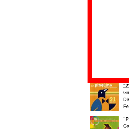
Discos en los que
“
A
Gr
Di
Fe
“
E
Gr
Di
Fe
“
2
Gr
Di
Fe
“
P
Gr