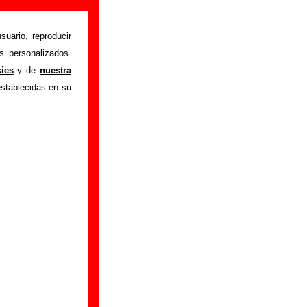
ensor (Letra e
suario, reproducir
s personalizados.
kies
y de
nuestra
"Atrapados en el
establecidas en su
, también aparecerá
 este tema, sobre la
s errores o tienes