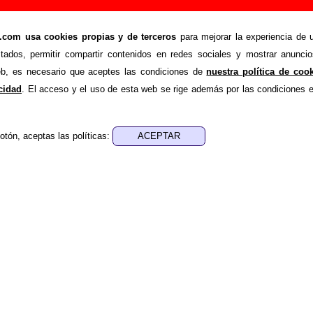
el ascensor”, canción de Un Pingüino En Mi Asc
om usa cookies propias y de terceros
para mejorar la experiencia de u
stados, permitir compartir contenidos en redes sociales y mostrar anuncio
>
>
ino En Mi Ascensor
Canciones
Atrapados en el ascensor
web, es necesario que aceptes las condiciones de
nuestra política de coo
nde recopilar todo tipo de información sobre la
canción 
acidad
. El acceso y el uso de esta web se rige además por las condiciones 
retada por
Un Pingüino En Mi Ascensor
. Además de su letra
l autor o los autores, sobre los discos en los que está incluido
mo, sobre versiones a cargo de otros grupos... Si encuentra
otón, aceptas las políticas:
nal, puedes ayudar a
completar esta información
.
nes, ediciones... de “Atrapados en el ascensor”
a - ????
sica - ????