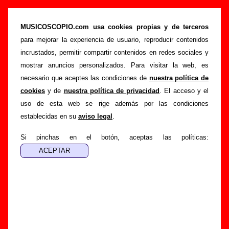
Un Pingüino En Mi Ascensor - Añadir o
corregir información
MUSICOSCOPIO.com usa cookies propias y de terceros
para mejorar la experiencia de usuario, reproducir contenidos
>
>
Portada
Un Pingüino En Mi Ascensor
Añadir
incrustados, permitir compartir contenidos en redes sociales y
Si tienes información adicional, puedes enviar nueva
mostrar anuncios personalizados. Para visitar la web, es
información o corregir la existente mediante el siguiente
necesario que aceptes las condiciones de
nuestra política de
formulario o escribiendo un e-mail a
cookies
y de
nuestra política de privacidad
. El acceso y el
guialven@musicoscopio.com
.
Gracias por tu
uso de esta web se rige además por las condiciones
colaboración.
establecidas en su
aviso legal
.
Nombre
:
Si pinchas en el botón, aceptas las políticas:
E-mail
:
(necesario para obtener respuesta)
Asunto :