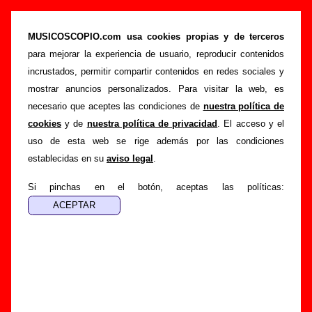
“Old glory”, canción de The Pribata Idaho
(Letra e información)
MUSICOSCOPIO.com usa cookies propias y de terceros
para mejorar la experiencia de usuario, reproducir contenidos
>
>
>
Portada
The Pribata Idaho
Canciones
Old glory
incrustados, permitir compartir contenidos en redes sociales y
Esta página pretende recopilar todo tipo de información
mostrar anuncios personalizados. Para visitar la web, es
sobre la
canción "Old glory
" interpretada por
The Pribata
necesario que aceptes las condiciones de
nuestra política de
Idaho
. Además de su letra, también aparecerá información
cookies
y de
nuestra política de privacidad
. El acceso y el
sobre el autor o los autores, sobre los discos en los que está
uso de esta web se rige además por las condiciones
incluido este tema, sobre la grabación del mismo, sobre
establecidas en su
aviso legal
.
versiones a cargo de otros grupos... Si encuentras errores o
tienes información adicional, puedes ayudar a
completar
Si pinchas en el botón, aceptas las políticas:
esta información
.
Autores, versiones, ediciones... de “Old glory”