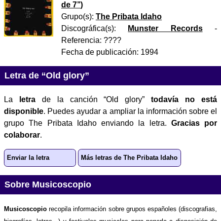
de 7’’
)
Grupo(s):
The Pribata Idaho
Discográfica(s):
Munster Records
-
Referencia:
????
Fecha de publicación:
1994
Letra de “Old glory”
La
letra
de la canción “Old glory”
todavía no está
disponible
. Puedes ayudar a ampliar la información sobre el
grupo The Pribata Idaho enviando la letra.
Gracias por
colaborar
.
Enviar la letra
Más letras de The Pribata Idaho
Sobre Musicoscopio
Musicoscopio
recopila información sobre grupos españoles (discografias,