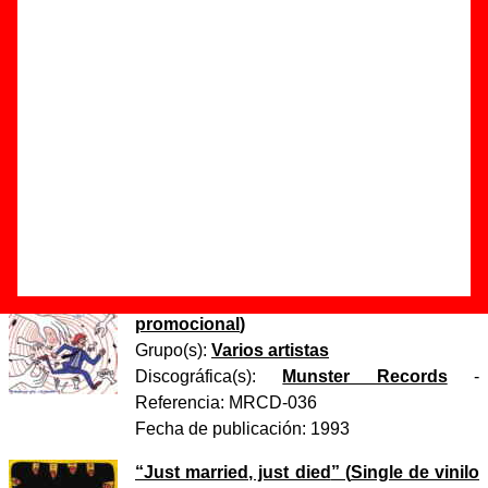
Autor(es) de la letra - ????
Autor(es) de la música - ????
Discos en los que aparece “Old glory”
“
Cactus juice
” (
LP de vinilo de 12’’
)
Grupo(s):
The Pribata Idaho
Discográfica(s):
Munster Records
-
Referencia:
????
Fecha de publicación:
1992
“
Munster Records - Gonna get you!
” (
CD
promocional
)
Grupo(s):
Varios artistas
Discográfica(s):
Munster Records
-
Referencia:
MRCD-036
Fecha de publicación:
1993
“
Just married, just died
” (
Single de vinilo