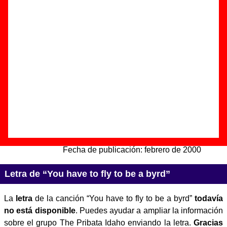
fly to be a byrd”
Autor(es) de la letra - ????
Autor(es) de la música - ????
Discos en los que aparece “You have to fly to be a byrd”
“
Spain is pain
” (
CD
)
Grupo(s):
The Pribata Idaho
Discográfica(s):
Elefant Records
-
Referencia:
????
Fecha de publicación:
febrero de 2000
Letra de “You have to fly to be a byrd”
La
letra
de la canción “You have to fly to be a byrd”
todavía
no está disponible
. Puedes ayudar a ampliar la información
sobre el grupo The Pribata Idaho enviando la letra.
Gracias