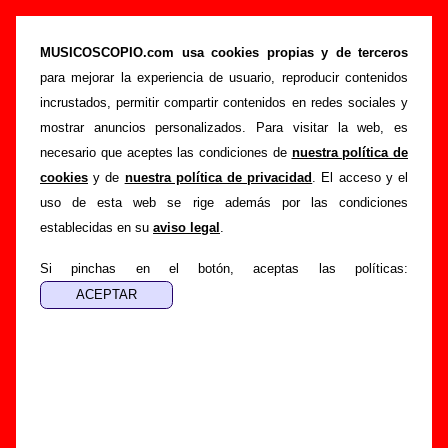
“You have to fly to be a byrd”, canción de The
Pribata Idaho (Letra e información)
MUSICOSCOPIO.com usa cookies propias y de terceros
para mejorar la experiencia de usuario, reproducir contenidos
>
>
Portada
The Pribata Idaho
Canciones
incrustados, permitir compartir contenidos en redes sociales y
>
You have to fly to be a byrd
mostrar anuncios personalizados. Para visitar la web, es
necesario que aceptes las condiciones de
nuestra política de
Esta página pretende recopilar todo tipo de información
cookies
y de
nuestra política de privacidad
. El acceso y el
sobre la
canción "You have to fly to be a byrd
"
uso de esta web se rige además por las condiciones
interpretada por
The Pribata Idaho
. Además de su letra,
establecidas en su
aviso legal
.
también aparecerá información sobre el autor o los autores,
sobre los discos en los que está incluido este tema, sobre la
Si pinchas en el botón, aceptas las políticas:
grabación del mismo, sobre versiones a cargo de otros
grupos... Si encuentras errores o tienes información
adicional, puedes ayudar a
completar esta información
.
Autores, versiones, ediciones... de “You have to