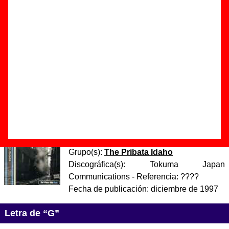
Autor(es) de la letra - ????
Autor(es) de la música - ????
Discos en los que aparece “G”
“
Hope
” (
CD / LP de vinilo
)
Grupo(s):
The Pribata Idaho
Discográfica(s):
Elefant Records
-
Referencia:
????
Fecha de publicación:
octubre de 1997
“
Hope (Edición japonesa)
” (
CD
)
Grupo(s):
The Pribata Idaho
Discográfica(s):
Tokuma Japan
Communications
- Referencia:
????
Fecha de publicación:
diciembre de 1997
Letra de “G”