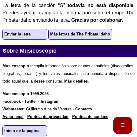
La
letra
de la canción “G”
todavía no está disponible
.
Puedes ayudar a ampliar la información sobre el grupo The
Pribata Idaho enviando la letra.
Gracias por colaborar
.
Enviar la letra
Más letras de The Pribata Idaho
Sobre Musicoscopio
Musicoscopio
recopila información sobre grupos españoles (discografias,
biografías, letras...) y festivales musicales para ponerla a disposición de
todo aquel que la desee consultar.
Más detalles
.
Musicoscopio 1999-2026
Facebook
-
Twitter
-
Instagram
Webmaster
: Guillermo Albaida Ventura -
Contacto
Aviso legal
-
Política de privacidad
-
Política de cookies
☰
Inicio de la página
Portada
Biografía