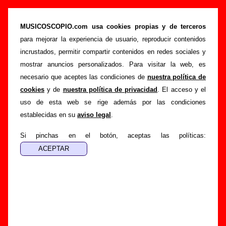
“G”, canción de The Pribata Idaho (Letra e
información)
MUSICOSCOPIO.com usa cookies propias y de terceros
para mejorar la experiencia de usuario, reproducir contenidos
>
>
>
Portada
The Pribata Idaho
Canciones
G
incrustados, permitir compartir contenidos en redes sociales y
Esta página pretende recopilar todo tipo de información
mostrar anuncios personalizados. Para visitar la web, es
sobre la
canción "G
" interpretada por
The Pribata Idaho
.
necesario que aceptes las condiciones de
nuestra política de
Además de su letra, también aparecerá información sobre el
cookies
y de
nuestra política de privacidad
. El acceso y el
autor o los autores, sobre los discos en los que está incluido
uso de esta web se rige además por las condiciones
este tema, sobre la grabación del mismo, sobre versiones a
establecidas en su
aviso legal
.
cargo de otros grupos... Si encuentras errores o tienes
información adicional, puedes ayudar a
completar esta
Si pinchas en el botón, aceptas las políticas:
información
.
Autores, versiones, ediciones... de “G”