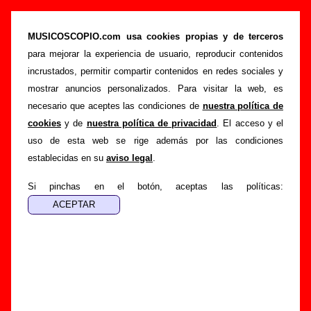
“Nowadays hero”, canción de The Pribata
Idaho (Letra e información)
MUSICOSCOPIO.com usa cookies propias y de terceros
para mejorar la experiencia de usuario, reproducir contenidos
>
>
>
Portada
The Pribata Idaho
Canciones
Nowadays hero
incrustados, permitir compartir contenidos en redes sociales y
Esta página pretende recopilar todo tipo de información
mostrar anuncios personalizados. Para visitar la web, es
sobre la
canción "Nowadays hero
" interpretada por
The
necesario que aceptes las condiciones de
nuestra política de
Pribata Idaho
. Además de su letra, también aparecerá
cookies
y de
nuestra política de privacidad
. El acceso y el
información sobre el autor o los autores, sobre los discos en
uso de esta web se rige además por las condiciones
los que está incluido este tema, sobre la grabación del
establecidas en su
aviso legal
.
mismo, sobre versiones a cargo de otros grupos... Si
encuentras errores o tienes información adicional, puedes
Si pinchas en el botón, aceptas las políticas:
ayudar a
completar esta información
.
Autores, versiones, ediciones... de “Nowadays
hero”