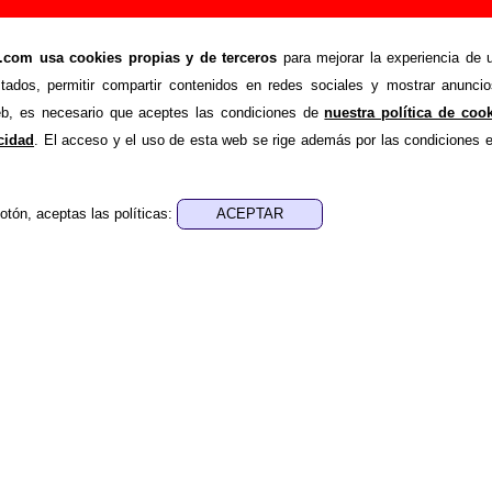
ker man”, canción de The Pribata Idaho (Letra e
om usa cookies propias y de terceros
para mejorar la experiencia de u
>
>
ta Idaho
Canciones
Mr. Rickenbacker man
stados, permitir compartir contenidos en redes sociales y mostrar anuncio
de recopilar todo tipo de información sobre la
canción "Mr. 
web, es necesario que aceptes las condiciones de
nuestra política de coo
he Pribata Idaho
. Además de su letra, también aparecerá in
acidad
. El acceso y el uso de esta web se rige además por las condiciones 
, sobre los discos en los que está incluido este tema, sobre la 
cargo de otros grupos... Si encuentras errores o tienes inf
otón, aceptas las políticas:
ompletar esta información
.
nes, ediciones... de “Mr. Rickenbacker man”
a - ????
sica - ????
e aparece “Mr. Rickenbacker man”