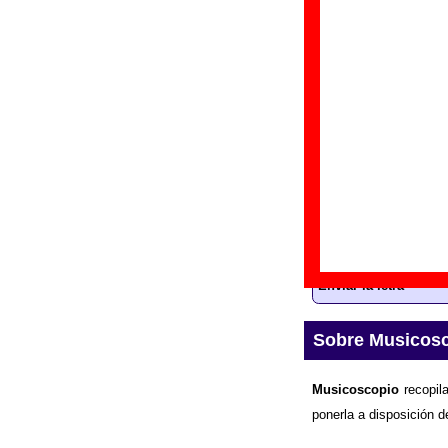
“
C
Gr
Di
Fe
Letra de “Mr. 
La
letra
de la canc
la información sobr
Enviar la letra
Sobre Musicos
Musicoscopio
recopila
ponerla a disposición d