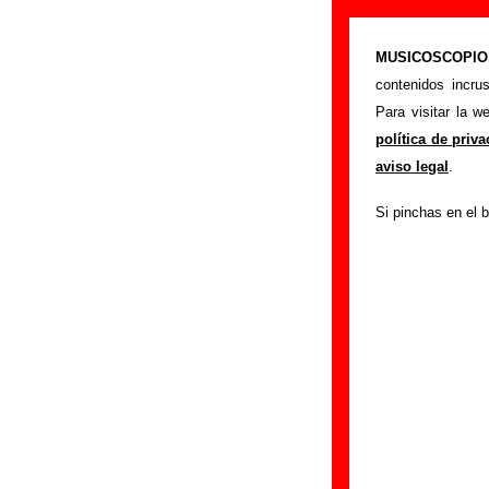
“Mr. Rickenbac
MUSICOSCOPIO.c
>
Portada
The Priba
contenidos incru
Esta página preten
Para visitar la 
interpretada por
T
política de priv
autor o los autores
aviso legal
.
sobre versiones a 
Si pinchas en el b
puedes ayudar a
c
Autores, versio
Autor(es) de la letr
Autor(es) de la mú
Discos en los qu