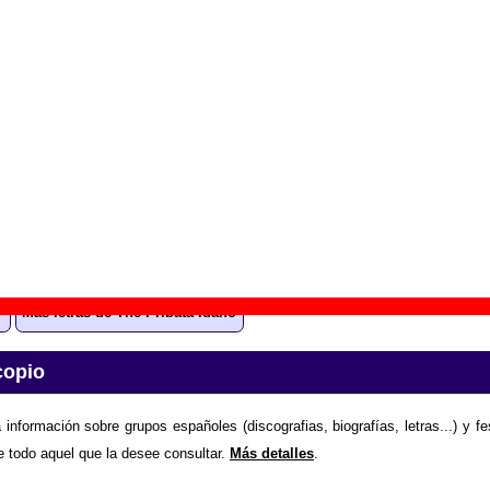
actus juice
” (
LP de vinilo de 12’’
)
upo(s):
The Pribata Idaho
scográfica(s):
Munster Records
- Referencia:
????
cha de publicación:
1992
Rickenbacker man”
ión “Mr. Rickenbacker man”
todavía no está disponible
. Pued
e el grupo The Pribata Idaho enviando la letra.
Gracias por co
Más letras de The Pribata Idaho
copio
 información sobre grupos españoles (discografias, biografías, letras...) y f
e todo aquel que la desee consultar.
Más detalles
.