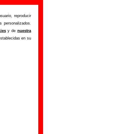
 información)
suario, reproducir
s personalizados.
Rickenbacker man
"
kies
y de
nuestra
formación sobre el
establecidas en su
grabación del mismo,
ormación adicional,