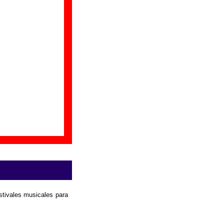
es ayudar a ampliar
laborar
.
estivales musicales para