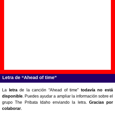
Autor(es) de la letra - ????
Autor(es) de la música - ????
Discos en los que aparece “Ahead of time”
“
Cactus juice
” (
LP de vinilo de 12’’
)
Grupo(s):
The Pribata Idaho
Discográfica(s):
Munster Records
-
Referencia:
????
Fecha de publicación:
1992
Letra de “Ahead of time”
La
letra
de la canción “Ahead of time”
todavía no está
disponible
. Puedes ayudar a ampliar la información sobre el
grupo The Pribata Idaho enviando la letra.
Gracias por
colaborar
.