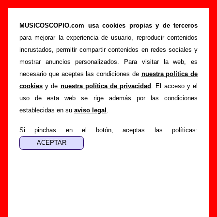
“Ahead of time”, canción de The Pribata Idaho
(Letra e información)
MUSICOSCOPIO.com usa cookies propias y de terceros
para mejorar la experiencia de usuario, reproducir contenidos
>
>
>
Portada
The Pribata Idaho
Canciones
Ahead of time
incrustados, permitir compartir contenidos en redes sociales y
Esta página pretende recopilar todo tipo de información
mostrar anuncios personalizados. Para visitar la web, es
sobre la
canción "Ahead of time
" interpretada por
The
necesario que aceptes las condiciones de
nuestra política de
Pribata Idaho
. Además de su letra, también aparecerá
cookies
y de
nuestra política de privacidad
. El acceso y el
información sobre el autor o los autores, sobre los discos en
uso de esta web se rige además por las condiciones
los que está incluido este tema, sobre la grabación del
establecidas en su
aviso legal
.
mismo, sobre versiones a cargo de otros grupos... Si
encuentras errores o tienes información adicional, puedes
Si pinchas en el botón, aceptas las políticas:
ayudar a
completar esta información
.
Autores, versiones, ediciones... de “Ahead of
time”