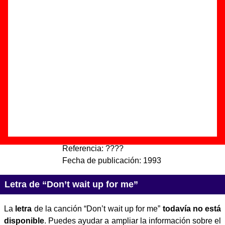
for me”
Autor(es) de la letra - ????
Autor(es) de la música - ????
Discos en los que aparece “Don’t wait up for me”
“
The Pribata Idaho and friends
” (
Vinilo de
10’’
)
Grupo(s):
The Pribata Idaho
Discográfica(s):
Munster Records
-
Referencia:
????
Fecha de publicación:
1993
Letra de “Don’t wait up for me”
La
letra
de la canción “Don’t wait up for me”
todavía no está
disponible
. Puedes ayudar a ampliar la información sobre el