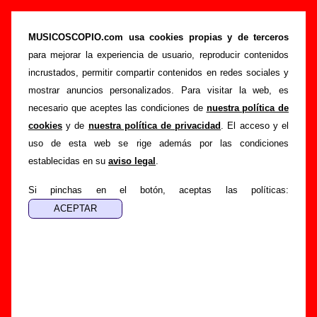
“Don’t wait up for me”, canción de The Pribata
Idaho (Letra e información)
MUSICOSCOPIO.com usa cookies propias y de terceros
para mejorar la experiencia de usuario, reproducir contenidos
>
>
Portada
The Pribata Idaho
Canciones
incrustados, permitir compartir contenidos en redes sociales y
>
Don’t wait up for me
mostrar anuncios personalizados. Para visitar la web, es
necesario que aceptes las condiciones de
nuestra política de
Esta página pretende recopilar todo tipo de información
cookies
y de
nuestra política de privacidad
. El acceso y el
sobre la
canción "Don’t wait up for me
" interpretada por
uso de esta web se rige además por las condiciones
The Pribata Idaho
. Además de su letra, también aparecerá
establecidas en su
aviso legal
.
información sobre el autor o los autores, sobre los discos en
los que está incluido este tema, sobre la grabación del
Si pinchas en el botón, aceptas las políticas:
mismo, sobre versiones a cargo de otros grupos... Si
encuentras errores o tienes información adicional, puedes
ayudar a
completar esta información
.
Autores, versiones, ediciones... de “Don’t wait up