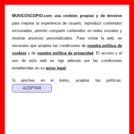
“Vermú”, canción de Nosoträsh (Letra e
información)
MUSICOSCOPIO.com usa cookies propias y de terceros
para mejorar la experiencia de usuario, reproducir contenidos
>
>
>
Portada
Nosoträsh
Canciones
Vermú
incrustados, permitir compartir contenidos en redes sociales y
Esta página pretende recopilar todo tipo de información
mostrar anuncios personalizados. Para visitar la web, es
sobre la
canción "Vermú
" interpretada por
Nosoträsh
.
necesario que aceptes las condiciones de
nuestra política de
Además de su letra, también aparecerá información sobre el
cookies
y de
nuestra política de privacidad
. El acceso y el
autor o los autores, sobre los discos en los que está incluido
uso de esta web se rige además por las condiciones
este tema, sobre la grabación del mismo, sobre versiones a
establecidas en su
aviso legal
.
cargo de otros grupos... Si encuentras errores o tienes
información adicional, puedes ayudar a
completar esta
Si pinchas en el botón, aceptas las políticas:
información
.
Autores, versiones, ediciones... de “Vermú”