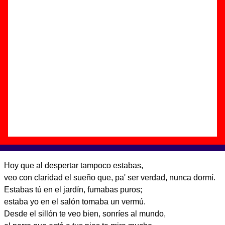
Autor(es) de la letra - ????
Autor(es) de la música - ????
Discos en los que aparece “Vermú”
“
Cierra la puerta al salir
” (
CD digipack
)
Grupo(s):
Nosoträsh
Discográfica(s):
Elefant Records
-
Referencia:
????
Fecha de publicación:
abril de 2005
Letra de “Vermú”
Hoy que al despertar tampoco estabas,
veo con claridad el sueño que, pa' ser verdad, nunca dormí.
Estabas tú en el jardín, fumabas puros;
estaba yo en el salón tomaba un vermú.
Desde el sillón te veo bien, sonríes al mundo,