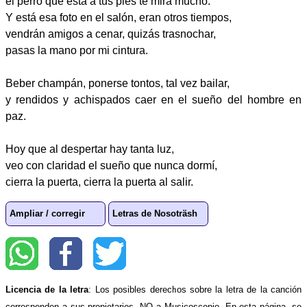
el perro que está a tus pies te mira mucho.
Y está esa foto en el salón, eran otros tiempos,
vendrán amigos a cenar, quizás trasnochar,
pasas la mano por mi cintura.
Beber champán, ponerse tontos, tal vez bailar,
y rendidos y achispados caer en el sueño del hombre en
paz.
Hoy que al despertar hay tanta luz,
veo con claridad el sueño que nunca dormí,
cierra la puerta, cierra la puerta al salir.
Ampliar / corregir
Letras de Nosoträsh
Licencia de la letra
: Los posibles derechos sobre la letra de la canción
corresponden a sus propietarios, NO a Musicoscopio. En esta página, se