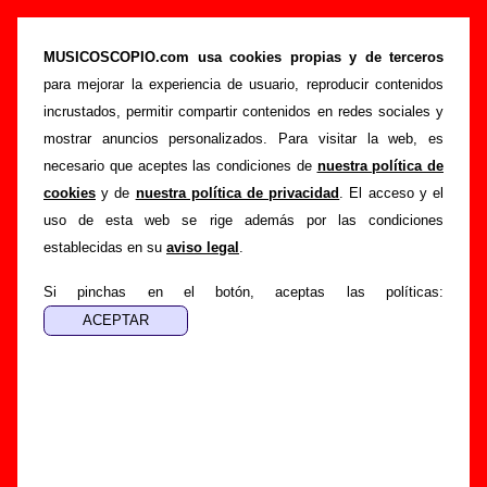
“Funambulista”, canción de Nosoträsh (Letra
e información)
MUSICOSCOPIO.com usa cookies propias y de terceros
para mejorar la experiencia de usuario, reproducir contenidos
>
>
>
Portada
Nosoträsh
Canciones
Funambulista
incrustados, permitir compartir contenidos en redes sociales y
Esta página pretende recopilar todo tipo de información
mostrar anuncios personalizados. Para visitar la web, es
sobre la
canción "Funambulista
" interpretada por
necesario que aceptes las condiciones de
nuestra política de
Nosoträsh
. Además de su letra, también aparecerá
cookies
y de
nuestra política de privacidad
. El acceso y el
información sobre el autor o los autores, sobre los discos en
uso de esta web se rige además por las condiciones
los que está incluido este tema, sobre la grabación del
establecidas en su
aviso legal
.
mismo, sobre versiones a cargo de otros grupos... Si
encuentras errores o tienes información adicional, puedes
Si pinchas en el botón, aceptas las políticas:
ayudar a
completar esta información
.
Autores, versiones, ediciones... de
“Funambulista”