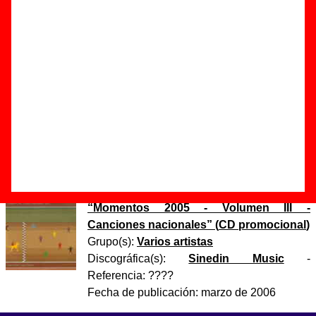
Autor(es) de la letra - ????
Autor(es) de la música - ????
Discos en los que aparece “Funambulista”
“
Cierra la puerta al salir
” (
CD digipack
)
Grupo(s):
Nosoträsh
Discográfica(s):
Elefant Records
-
Referencia:
????
Fecha de publicación:
abril de 2005
“
Momentos 2005 - Volumen III -
Canciones nacionales
” (
CD promocional
)
Grupo(s):
Varios artistas
Discográfica(s):
Sinedin Music
-
Referencia:
????
Fecha de publicación:
marzo de 2006