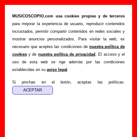
“Hace calor”, canción de Nosoträsh (Letra e
información)
MUSICOSCOPIO.com usa cookies propias y de terceros
para mejorar la experiencia de usuario, reproducir contenidos
>
>
>
Portada
Nosoträsh
Canciones
Hace calor
incrustados, permitir compartir contenidos en redes sociales y
Esta página pretende recopilar todo tipo de información
mostrar anuncios personalizados. Para visitar la web, es
sobre la
canción "Hace calor
" interpretada por
Nosoträsh
.
necesario que aceptes las condiciones de
nuestra política de
Además de su letra, también aparecerá información sobre el
cookies
y de
nuestra política de privacidad
. El acceso y el
autor o los autores, sobre los discos en los que está incluido
uso de esta web se rige además por las condiciones
este tema, sobre la grabación del mismo, sobre versiones a
establecidas en su
aviso legal
.
cargo de otros grupos... Si encuentras errores o tienes
información adicional, puedes ayudar a
completar esta
Si pinchas en el botón, aceptas las políticas:
información
.
Autores, versiones, ediciones... de “Hace calor”