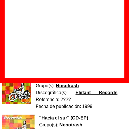
Autor(es) de la letra - Nosoträsh
Autor(es) de la música - Nosoträsh
Discos en los que aparece “Hace calor”
“
Elefantdiez (1989-1999)
” (
CD sampler
)
Grupo(s):
Varios artistas
Discográfica(s):
Elefant Records
-
Referencia:
????
Fecha de publicación:
1999
“
Hacia el sur
” (
EP de vinilo de 7’’
)
Grupo(s):
Nosoträsh
Discográfica(s):
Elefant Records
-
Referencia:
????
Fecha de publicación:
1999
“
Hacia el sur
” (
CD-EP
)
Grupo(s):
Nosoträsh