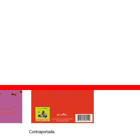
ión:
1997
MG Music Spain / RCA
äsh
 RCA
© BMG Music Spain / RCA
Contraportada