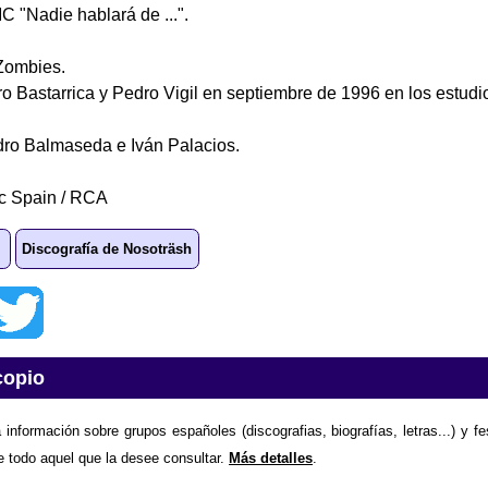
C "Nadie hablará de ...".
Zombies.
o Bastarrica y Pedro Vigil en septiembre de 1996 en los estudi
dro Balmaseda e Iván Palacios.
c Spain / RCA
Discografía de Nosoträsh
copio
 información sobre grupos españoles (discografias, biografías, letras...) y f
e todo aquel que la desee consultar.
Más detalles
.