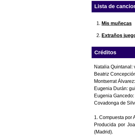
Lista de cancio
Mis muñecas
Extraños jueg
Créditos
Natalia Quintanal: 
Beatriz Concepción:
Montserrat Álvarez:
Eugenia Durán: guit
Eugenia Gancedo: b
Covadonga de Silva
1. Compuesta por A
Producida por Joa
(Madrid).