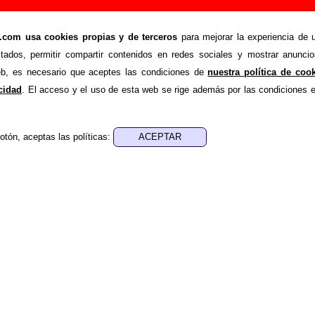
 (CD single, 1997) - Nosoträsh
om usa cookies propias y de terceros
para mejorar la experiencia de u
>
>
h
Discografía
Mis muñecas
stados, permitir compartir contenidos en redes sociales y mostrar anuncio
de recopilar todo tipo de información sobre el
disco “Mis muñ
web, es necesario que aceptes las condiciones de
nuestra política de coo
demás del listado de canciones incluidas en el disco, también s
acidad
. El acceso y el uso de esta web se rige además por las condiciones 
s de información a medida que estén disponibles: los datos r
créditos de la grabación de las canciones (productor, músico
otón, aceptas las políticas:
 grabación, las mezclas y la masterización), información sobre
riosidades relacionadas con el disco... Si encuentras errores o
ayudar a
completar esta información
.
as
le