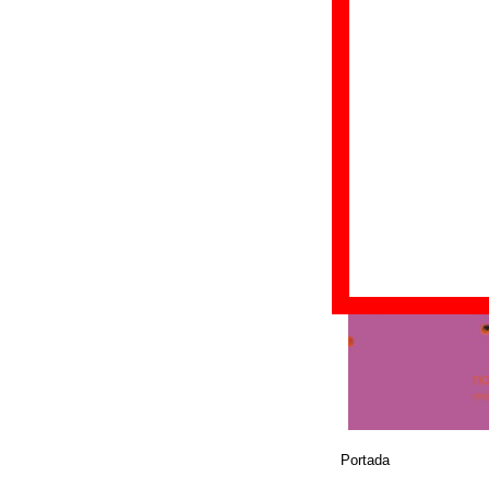
Fecha de publicac
Discográfica(s):
B
Referencia:
????
Grupo(s)
:
Nosotr
Diseño
© BMG Music Spain /
Portada