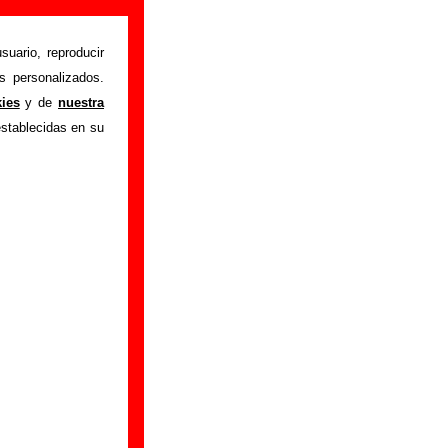
suario, reproducir
s personalizados.
ecas”
, interpretado
kies
y de
nuestra
e mostrarán en esta
establecidas en su
elacionados con su
s, colaboradores y
 otras ediciones en
 tienes información