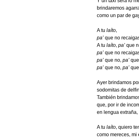
Y un taxi será lo me
brindaremos agarra
como un par de ga
A tu
laíto
,
pa’
que no recaiga
A tu
laíto
,
pa’
que n
pa’
que no recaigas
pa’
que no,
pa’
que 
pa’
que no,
pa’
que
Ayer brindamos por
sodomitas de delfi
También brindamos
que, por ir de inc
en lengua extraña, 
A tu
laíto
, quiero te
como mereces, mi e