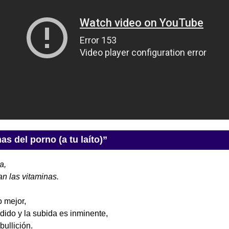
as del porno (a tu laíto)”
a,
an las vitaminas.
 mejor,
dido y la subida es inminente,
ullición.