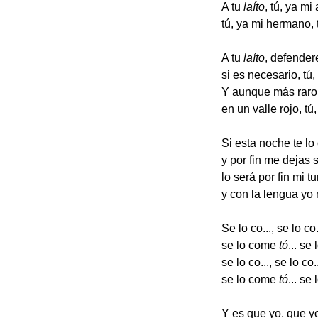
A tu
laíto
, tú, ya mi
tú, ya mi hermano, 
A tu
laíto
, defender
si es necesario, tú
Y aunque más raro
en un valle rojo, tú
Si esta noche te l
y por fin me dejas s
lo será por fin mi t
y con la lengua yo
Se lo co..., se lo co
se lo come
tó
... se
se lo co..., se lo co
se lo come
tó
... se
Y es que yo, que y