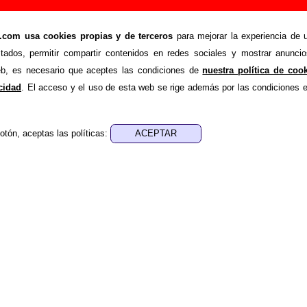
porno (a tu laíto)”, canción de Love Of Lesbian (L
om usa cookies propias y de terceros
para mejorar la experiencia de u
stados, permitir compartir contenidos en redes sociales y mostrar anuncio
>
>
Lesbian
Canciones
Víctimas del porno (a tu laíto)
web, es necesario que aceptes las condiciones de
nuestra política de coo
de recopilar todo tipo de información sobre la
canción "Víctim
acidad
. El acceso y el uso de esta web se rige además por las condiciones 
 por
Love Of Lesbian
. Además de su letra, también aparecerá i
, sobre los discos en los que está incluido este tema, sobre la 
cargo de otros grupos... Si encuentras errores o tienes inf
otón, aceptas las políticas:
ompletar esta información
.
es, ediciones... de “Víctimas del porno (a tu laíto)”
a - ????
sica - ????