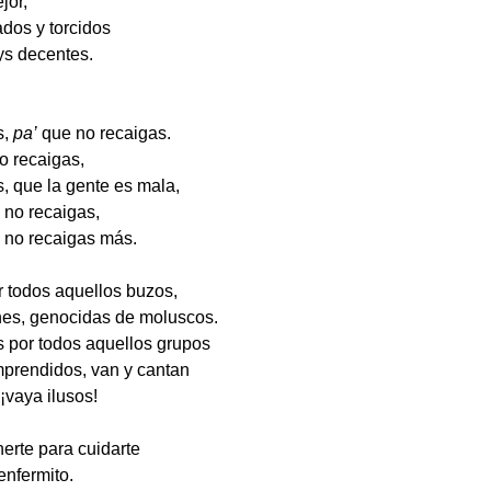
jor,
dos y torcidos
ys decentes.
s,
pa’
que no recaigas.
o recaigas,
, que la gente es mala,
no recaigas,
 no recaigas más.
 todos aquellos buzos,
nes, genocidas de moluscos.
 por todos aquellos grupos
omprendidos, van y cantan
¡vaya ilusos!
nerte para cuidarte
nfermito.