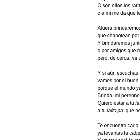
O son ellos los rari
o a mí me da que te
Afuera brindaremos
que chapotean por 
Y brindaremos junt
o por amigos que r
pero, de cerca,
ná
d
Y si aún escuchas 
vamos por el buen
porque el mundo y
Brinda, mi perenne
Quiero estar a tu
la
a tu
laíto
pa’
que n
Te encuentro cada 
ya levantas la cab