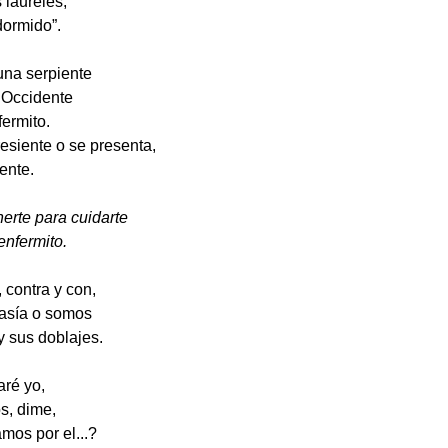
 laureles,
dormido”.
una serpiente
 Occidente
ermito.
resiente o se presenta,
ente.
nerte para cuidarte
nfermito.
 contra y con,
tasía o somos
y sus doblajes.
aré yo,
s, dime,
mos por el...?