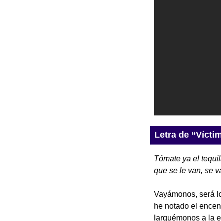
Letra de “Víctim
Tómate ya el tequil
que se le van, se v
Vayámonos, será lo
he notado el encen
larguémonos a la eb