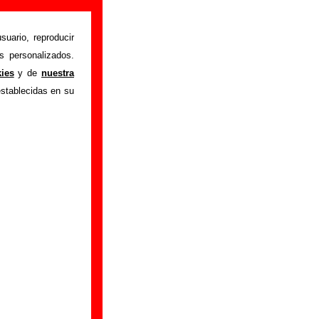
etra e
suario, reproducir
s personalizados.
kies
y de
nuestra
as del porno (a tu
establecidas en su
nformación sobre el
grabación del mismo,
ormación adicional,