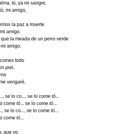
 alma, tú, ya mi sangre,
tú, mi amigo,
emos la paz a muerte
, mi amigo.
 que la meada de un perro verde
, mi amigo.
o comes todo
in piel,
urno
 me vengaré,
..., se lo co..., se lo come
tó
...
 lo come
tó
... se lo come
tó
...
..., se lo co..., se lo come
tó
...
 lo come
tó
...
o, que yo