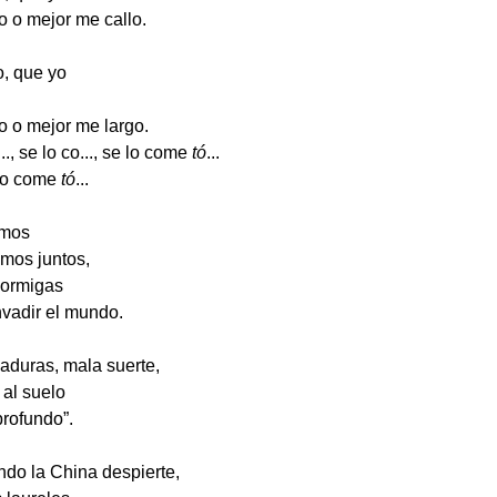
to o mejor me callo.
o, que yo
to o mejor me largo.
..., se lo co..., se lo come
tó
...
 lo come
tó
...
amos
mos juntos,
hormigas
nvadir el mundo.
maduras, mala suerte,
 al suelo
 profundo”.
ndo la China despierte,