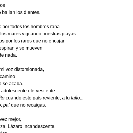
tos
 bailan los dientes.
 por todos los hombres rana
los mares vigilando nuestras playas.
os por los raros que no encajan
espiran y se mueven
e nada.
mi voz distorsionada,
 camino
a se acaba.
 adolescente efervescente.
íto
cuando este país reviente, a tu
laíto
...
o,
pa’
que no recaigas.
vez mejor,
eza, Lázaro incandescente.