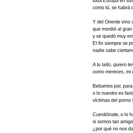
toda Europa en sus
como tú, se habrá 
Y del Oriente vino 
que mordió al gran
y se quedó muy enf
El fin siempre se p
nadie sabe ciertam
A tu
laíto
, quiero te
como mereces, mi e
Bebamos por, para,
o lo nuestro es fan
víctimas del porno 
Cuestiónate, o lo h
si somos tan amigo
¿por qué no nos da