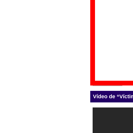
“Víctimas del porn
Lesbian para ser i
por los sellos Mu
Durante la grabaci
colaboración de La
Discos en los que 
“
N
Gr
Di
Fe
Vídeo de “Víctim