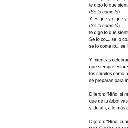
te digo lo que sien
(
Se lo come
tó
)
Y es que yo, que y
(
Se lo come
tó
)
te digo lo que sien
Se lo co..., se lo co
se lo come
tó
... se
Y mientras celebr
que siempre estare
los chinitos como 
se preparan para i
Dijeron: “Niño, si 
que de tu árbol vas
y, de allí, a lo más
Dijeron: “Niño, cua