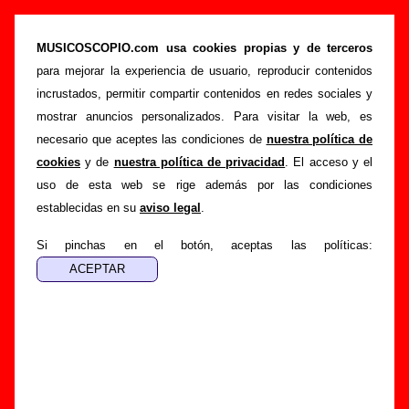
“Cosmos (Antisistema Solar)” (Single digital,
2020) - Love Of Lesbian
MUSICOSCOPIO.com usa cookies propias y de terceros
para mejorar la experiencia de usuario, reproducir contenidos
>
>
Portada
Love Of Lesbian
Discografía
incrustados, permitir compartir contenidos en redes sociales y
>
Cosmos (Antisistema Solar)
mostrar anuncios personalizados. Para visitar la web, es
necesario que aceptes las condiciones de
nuestra política de
Esta página pretende recopilar todo tipo de información
cookies
y de
nuestra política de privacidad
. El acceso y el
sobre el
disco “Cosmos (Antisistema Solar)”
, interpretado
uso de esta web se rige además por las condiciones
por
Love Of Lesbian
. Además del listado de canciones
establecidas en su
aviso legal
.
incluidas en el disco, también se mostrarán en esta página
otros tipos de información a medida que estén disponibles:
Si pinchas en el botón, aceptas las políticas:
los datos relacionados con su publicación, los créditos de la
grabación de las canciones (productor, músicos,
colaboradores y responsables de la grabación, las mezclas y
la masterización), información sobre otras ediciones en otros
formatos, curiosidades relacionadas con el disco... Si
encuentras errores o tienes información adicional, puedes
ayudar a
completar esta información
.