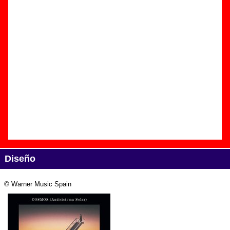
Edición
Título:
Cosmos (Antisistema Solar)
Formato:
Single digital
Fecha de publicación:
25 de noviembre de 2020
Discográfica(s):
Warner Music Spain
Referencia:
????
Grupo(s)
:
Love Of Lesbian
Diseño
© Warner Music Spain