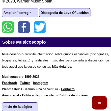
© 2020, Warner Music Spain
Ampliar / corregir
Discografía de Love Of Lesbian
Sobre Musicoscopio
Musicoscopio
recopila información sobre grupos españoles (discografias,
biografías, letras...) y festivales musicales para ponerla a disposición de
todo aquel que la desee consultar.
Más detalles
.
Musicoscopio 1999-2026
Facebook
-
Twitter
-
Instagram
Webmaster
: Guillermo Albaida Ventura -
Contacto
Aviso legal
-
Política de privacidad
-
Política de cookies
☰
Inicio de la página
Portada
Biografía