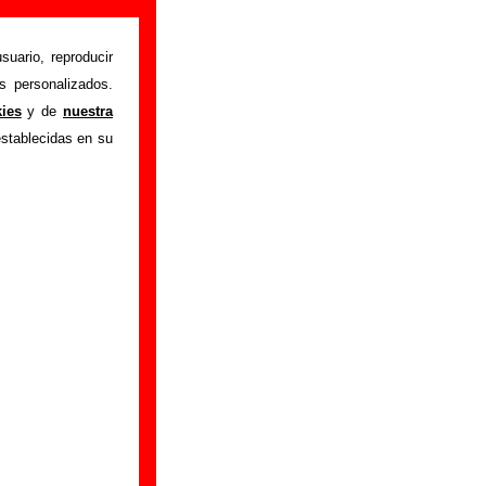
ación)
suario, reproducir
s personalizados.
eptamos fracaso
"
kies
y de
nuestra
ón sobre el autor o
establecidas en su
ión del mismo, sobre
n adicional, puedes