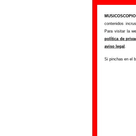
“Aceptamos fr
MUSICOSCOPIO.c
>
Portada
Los Puns
contenidos incru
Esta página prete
Para visitar la 
interpretada por
Lo
política de priv
los autores, sobre 
aviso legal
.
versiones a cargo 
Si pinchas en el b
ayudar a
completa
Autores, versio
Autor(es) de la letr
Autor(es) de la mú
Discos en los qu