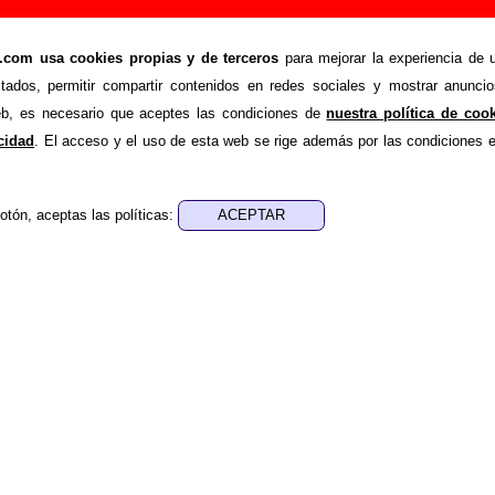
acaso”, canción de Los Punsetes (Letra e inform
om usa cookies propias y de terceros
para mejorar la experiencia de u
>
>
etes
Canciones
Aceptamos fracaso
stados, permitir compartir contenidos en redes sociales y mostrar anuncio
nde recopilar todo tipo de información sobre la
canción "Ac
web, es necesario que aceptes las condiciones de
nuestra política de coo
s Punsetes
. Además de su letra, también aparecerá informaci
acidad
. El acceso y el uso de esta web se rige además por las condiciones 
los discos en los que está incluido este tema, sobre la grabac
de otros grupos... Si encuentras errores o tienes informació
otón, aceptas las políticas:
r esta información
.
nes, ediciones... de “Aceptamos fracaso”
a - ????
sica - ????
e aparece “Aceptamos fracaso”