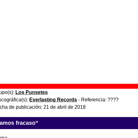
'
” (
CD-EP
)
upo(s):
Los Punsetes
scográfica(s):
Autoedición
- Referencia:
????
cha de publicación:
2007
enizas y diamantes
” (
2 LPs de vinilo / 2 LPs de vinilo + CD
)
upo(s):
Varios artistas
scográfica(s):
Discos Walden
- Referencia:
????
cha de publicación:
diciembre de 2013
P (Reedición)
” (
2 LPs de vinilo
)
upo(s):
Los Punsetes
scográfica(s):
Everlasting Records
- Referencia:
????
cha de publicación:
21 de abril de 2018
tamos fracaso”
ina