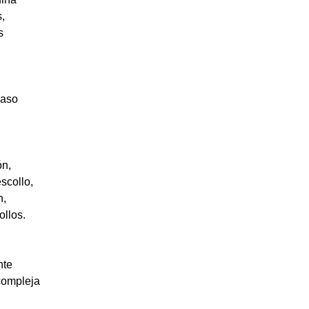
,
s
caso
ón,
escollo,
n,
llos.
nte
compleja