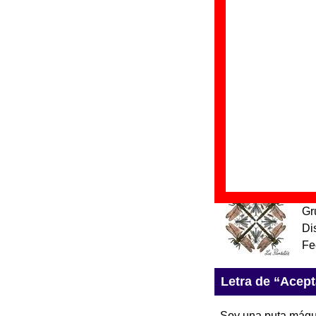
“
7'
Gr
Di
Fe
“
C
Gr
Di
Fe
“
L
Gr
Di
Fe
Letra de “Acep
Soy una puta máqu