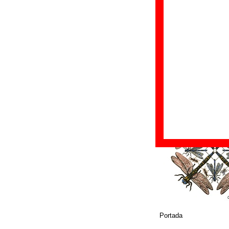
Fecha de publicac
Discográfica(s):
E
Referencia:
????
Grupo(s)
:
Los Pu
Diseño
©
Everlasting Record
Portada