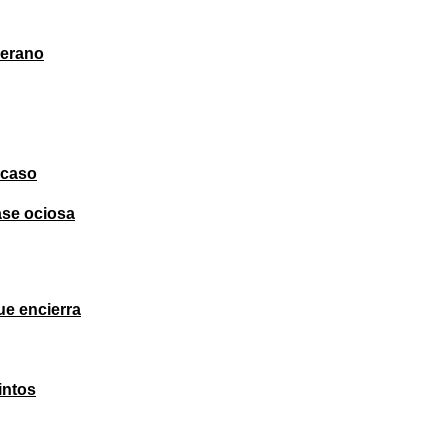
verano
acaso
lase ociosa
ue encierra
intos