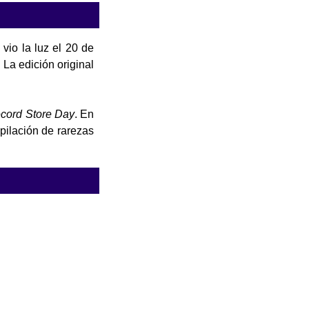
vio la luz el 20 de
La edición original
cord Store Day
. En
opilación de rarezas