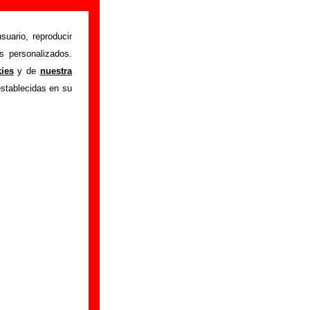
suario, reproducir
s personalizados.
“LP (Reedición)”
,
kies
y de
nuestra
l disco, también se
establecidas en su
onibles: los datos
productor, músicos,
, información sobre
ncuentras errores o