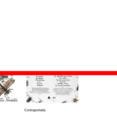
ión:
21 de abril de 2018
verlasting Records
nsetes
s
©
Everlasting Records
Contraportada