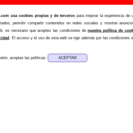
)” (2 LPs de vinilo, 2018) - Los Punsetes
om usa cookies propias y de terceros
para mejorar la experiencia de u
>
>
etes
Discografía
LP (Reedición)
stados, permitir compartir contenidos en redes sociales y mostrar anuncio
ende recopilar todo tipo de información sobre el
disco 
web, es necesario que aceptes las condiciones de
nuestra política de coo
os Punsetes
. Además del listado de canciones incluidas en e
acidad
. El acceso y el uso de esta web se rige además por las condiciones 
 página otros tipos de información a medida que estén disp
u publicación, los créditos de la grabación de las canciones (
otón, aceptas las políticas:
sponsables de la grabación, las mezclas y la masterización)
 otros formatos, curiosidades relacionadas con el disco... Si e
 adicional, puedes ayudar a
completar esta información
.
ión)
vinilo