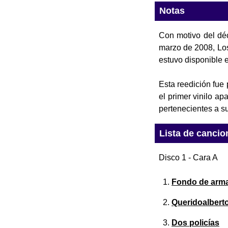
Notas
Con motivo del déc
marzo de 2008, Los
estuvo disponible e
Esta reedición fue 
el primer vinilo ap
pertenecientes a s
Lista de cancio
Disco 1 - Cara A
Fondo de arma
Queridoalbert
Dos policías