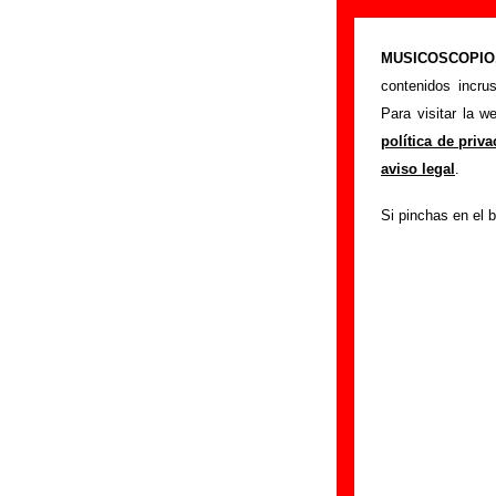
“LP (Reedición
MUSICOSCOPIO.c
>
Portada
Los Puns
contenidos incru
Esta página pret
Para visitar la 
interpretado por
L
política de priv
mostrarán en esta
aviso legal
.
relacionados con s
Si pinchas en el b
colaboradores y re
otras ediciones en
tienes información
Edición
Título:
LP (Reedic
Formato:
2 LPs de 