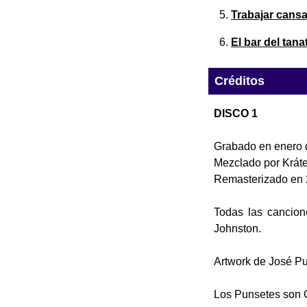
Trabajar cans
El bar del tana
Créditos
DISCO 1
Grabado en enero d
Mezclado por Kráte
Remasterizado en 2
Todas las cancion
Johnston.
Artwork de José P
Los Punsetes son 