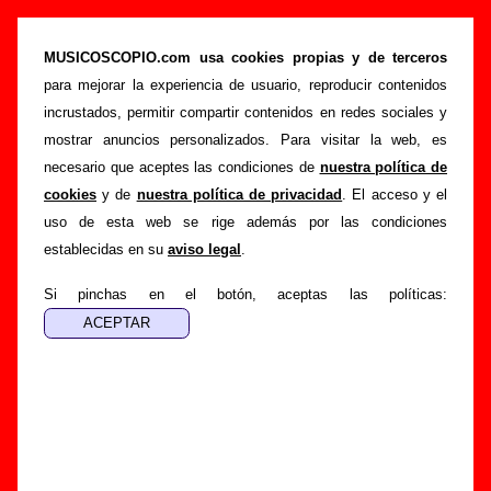
Los Pilotos - Añadir o corregir información
MUSICOSCOPIO.com usa cookies propias y de terceros
>
>
Portada
Los Pilotos
Añadir
para mejorar la experiencia de usuario, reproducir contenidos
Si tienes información adicional, puedes enviar nueva
incrustados, permitir compartir contenidos en redes sociales y
información o corregir la existente mediante el siguiente
mostrar anuncios personalizados. Para visitar la web, es
formulario o escribiendo un e-mail a
necesario que aceptes las condiciones de
nuestra política de
guialven@musicoscopio.com
.
Gracias por tu
cookies
y de
nuestra política de privacidad
. El acceso y el
colaboración.
uso de esta web se rige además por las condiciones
establecidas en su
aviso legal
.
Nombre
:
Si pinchas en el botón, aceptas las políticas:
E-mail
:
(necesario para obtener respuesta)
Asunto :