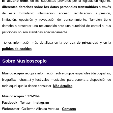
El usuario tiene
, en los supuestos previstos por la legislación vigente,
diferentes derechos sobre los datos personales transmitidos
a través
de este formulario: información, acceso, rectificación, supresión,
limitación, oposición y revocación del consentimiento. También tiene
derecho a presentar una reclamación ante una autoridad de control si sus
peticiones no son atendidas adecuadamente.
Tienes información más detallada en la
política de privacidad
y en la
política de cookies
.
Sobre Musicoscopio
Musicoscopio
recopila información sobre grupos españoles (discografias,
biografías, letras...) y festivales musicales para ponerla a disposición de
todo aquel que la desee consultar.
Más detalles
.
Musicoscopio 1999-2026
Facebook
-
Twitter
-
Instagram
Webmaster
: Guillermo Albaida Ventura -
Contacto