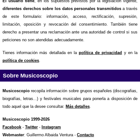
El usuario tiene
, en los supuestos previstos por la legislación vigente,
diferentes derechos sobre los datos personales transmitidos
a través
de este formulario: información, acceso, rectificación, supresión,
limitación, oposición y revocación del consentimiento. También tiene
derecho a presentar una reclamación ante una autoridad de control si sus
peticiones no son atendidas adecuadamente.
Tienes información más detallada en la
política de privacidad
y en la
política de cookies
.
Sobre Musicoscopio
Musicoscopio
recopila información sobre grupos españoles (discografias,
biografías, letras...) y festivales musicales para ponerla a disposición de
todo aquel que la desee consultar.
Más detalles
.
Musicoscopio 1999-2026
Facebook
-
Twitter
-
Instagram
Webmaster
: Guillermo Albaida Ventura -
Contacto