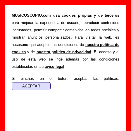
Los Pilotos - Añadir o corregir información
MUSICOSCOPIO.com usa cookies propias y de terceros
>
>
Portada
Los Pilotos
Añadir
para mejorar la experiencia de usuario, reproducir contenidos
Si tienes información adicional, puedes enviar nueva
incrustados, permitir compartir contenidos en redes sociales y
información o corregir la existente mediante el siguiente
mostrar anuncios personalizados. Para visitar la web, es
formulario o escribiendo un e-mail a
necesario que aceptes las condiciones de
nuestra política de
guialven@musicoscopio.com
.
Gracias por tu
cookies
y de
nuestra política de privacidad
. El acceso y el
colaboración.
uso de esta web se rige además por las condiciones
establecidas en su
aviso legal
.
Nombre
:
Si pinchas en el botón, aceptas las políticas:
E-mail
:
(necesario para obtener respuesta)
Asunto :