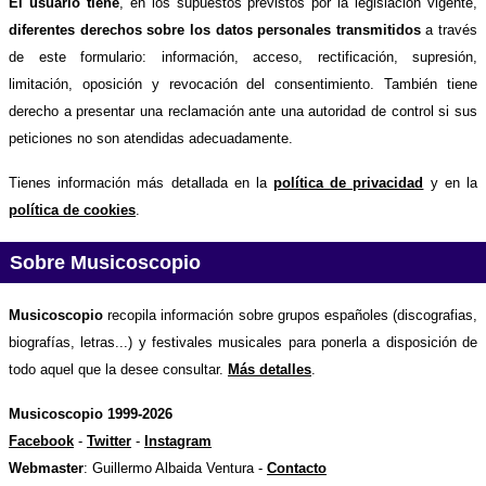
El usuario tiene
, en los supuestos previstos por la legislación vigente,
diferentes derechos sobre los datos personales transmitidos
a través
de este formulario: información, acceso, rectificación, supresión,
limitación, oposición y revocación del consentimiento. También tiene
derecho a presentar una reclamación ante una autoridad de control si sus
peticiones no son atendidas adecuadamente.
Tienes información más detallada en la
política de privacidad
y en la
política de cookies
.
Sobre Musicoscopio
Musicoscopio
recopila información sobre grupos españoles (discografias,
biografías, letras...) y festivales musicales para ponerla a disposición de
todo aquel que la desee consultar.
Más detalles
.
Musicoscopio 1999-2026
Facebook
-
Twitter
-
Instagram
Webmaster
: Guillermo Albaida Ventura -
Contacto