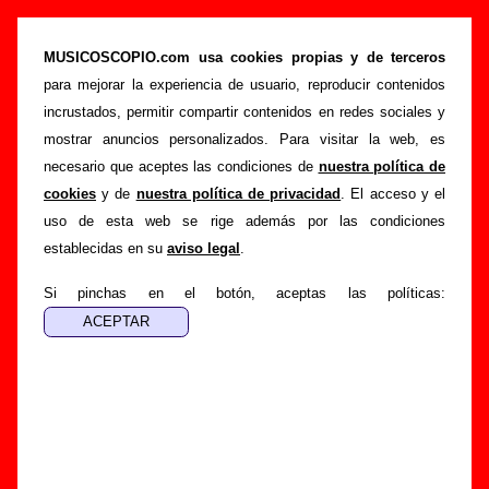
Los Pilotos - Añadir o corregir información
MUSICOSCOPIO.com usa cookies propias y de terceros
>
>
Portada
Los Pilotos
Añadir
para mejorar la experiencia de usuario, reproducir contenidos
Si tienes información adicional, puedes enviar nueva
incrustados, permitir compartir contenidos en redes sociales y
información o corregir la existente mediante el siguiente
mostrar anuncios personalizados. Para visitar la web, es
formulario o escribiendo un e-mail a
necesario que aceptes las condiciones de
nuestra política de
guialven@musicoscopio.com
.
Gracias por tu
cookies
y de
nuestra política de privacidad
. El acceso y el
colaboración.
uso de esta web se rige además por las condiciones
establecidas en su
aviso legal
.
Nombre
:
Si pinchas en el botón, aceptas las políticas:
E-mail
:
(necesario para obtener respuesta)
Asunto :