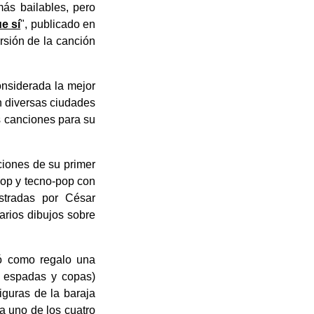
más bailables, pero
e sí
", publicado en
rsión de la canción
onsiderada la mejor
n diversas ciudades
s canciones para su
iones de su primer
pop y tecno-pop con
stradas por César
arios dibujos sobre
yó como regalo una
, espadas y copas)
figuras de la baraja
da uno de los cuatro