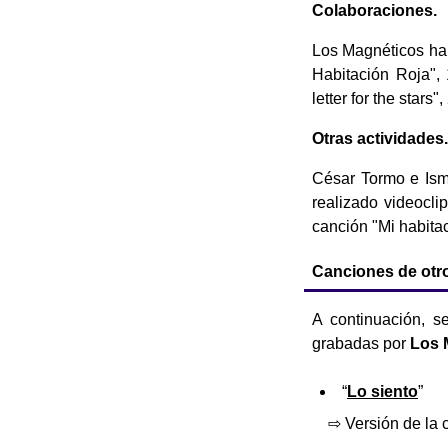
Colaboraciones.
Los Magnéticos ha
Habitación Roja",
letter for the stars"
Otras actividades.
César Tormo e Ism
realizado videocli
canción "Mi habita
Canciones de otr
A continuación, s
grabadas por
Los 
“
Lo siento
”
⇨ Versión de la 