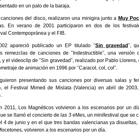
sentado en un palo de la baraja.
 canciones del disco, realizaron una minigira junto a
Muy Poc
as. En verano de 2001 participaron en dos de los festiva
tival Contempopránea y el FIB.
002 apareció publicado un EP titulado "
Sin gravedad
", q
 remezclas de canciones de "Indestructible", una versión
 y el videoclip de "Sin gravedad", realizado por Pablo Llorens,
metraje de animación en 1996 por "Caracol, col, col".
guieron presentando sus canciones por diversas salas y fes
, el Festival Mimed de Mislata (Valencia) en abril de 2003
.
 2011, Los Magnéticos volvieron a los escenarios por un día
que se llamó el concierto de las 3 eMes, un minifestival que se c
l 4 de junio y en el que tres bandas valencianas ya disueltas
ocetones, volvieron a los escenarios por un día.