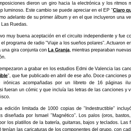
posiciones dieron un giro hacia la electrónica y los ritmos 
p luminoso. Este cambio se puede apreciar en el EP "
Claro qu
o adelanto de su primer álbum y en el que incluyeron una ve
po Las Ruedas.
uvo muy buena aceptación en el circuito independiente y fue c
 el programa de radio "Viaje a los sueños polares". Actuaron e
a una gira conjunta con
La Granja
, mientras preparaban nueva
ón.
empezaron a grabar en los estudios Edmi de Valencia las canc
ible
", que fue publicado en abril de ese año. Doce canciones 
 e irónicas acompañadas por un libreto de 16 páginas ilu
i fueran un cómic y que incluía las letras de las canciones y v
isco.
a edición limitada de 1000 copias de "Indestructible" inclu
as diseñada por Ismael "Magnético". Los palos (oros, bastos
por los platillos de la batería, guitarras, bajos y teclados. Las 
y) tenían las caricaturas de los componentes del grupo, con ca