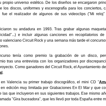
 propio universo estético. De los diseños se encargaron pri
e los discos, uniformes y escenografía para los conciertos, ca
 fue el realizador de algunos de sus videoclips ("Mi relo
niciaron su andadura en 1993. Tras grabar algunas maquet
licidad"...) e incluir algunas canciones en recopilatorios d
o valenciano Circuit Rock y una semana más tarde el concurs
iones.
curso tenía como premio la grabación de un disco, pe
mio tras una entrevista con los organizadores por discrepanci
o proyecto. Como ganadores del Circuit Rock, el Ayuntamiento d
al
.
en Valencia su primer trabajo discográfico, el mini CD "
Ama
9 en edición muy limitada por Grabaciones En El Mar y que co
las que incluyeron en sus siguientes trabajos. Ese mismo año
lamada "Gira buceadora", que les llevó por toda España entre ma