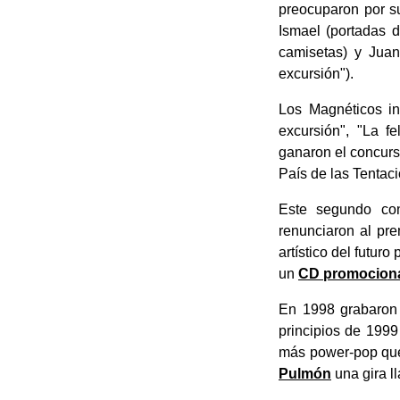
preocuparon por su
Ismael (portadas d
camisetas) y Juan
excursión").
Los Magnéticos i
excursión", "La fe
ganaron el concurs
País de las Tentac
Este segundo con
renunciaron al pre
artístico del futur
un
CD promocion
En 1998 grabaron 
principios de 199
más power-pop que 
Pulmón
una gira l