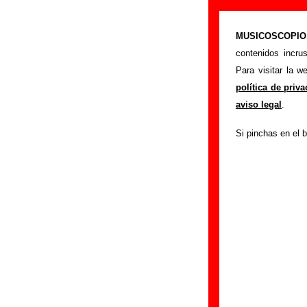
Biografía de L
MUSICOSCOPIO.c
>
Portada
Los Magn
contenidos incru
Esta página recopi
Para visitar la 
los cambios de for
política de priv
han publicado, enl
aviso legal
.
sección
enviando n
Si pinchas en el b
El texto de esta bi
fue realizada el dí
Componentes e 
Grupos de Valencia