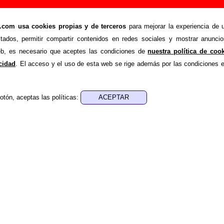
os Magnéticos: miembros, historia y publicacion
om usa cookies propias y de terceros
para mejorar la experiencia de u
éticos
stados, permitir compartir contenidos en redes sociales y mostrar anuncio
la información sobre la biografía de
Los Magnéticos
: sus comp
web, es necesario que aceptes las condiciones de
nuestra política de coo
mación, su trayectoria y otros grupos relacionados, los discos 
acidad
. El acceso y el uso de esta web se rige además por las condiciones 
aces con información adicional... Si lo deseas, puedes ayuda
ueva información o corrigiendo la existente.
otón, aceptas las políticas:
ografía fue escrito por Guillermo Albaida Ventura. La última act
a 13 de abril de 2013. El texto está publicado
bajo licencia CC 
historia
Grupos de pop electrónico