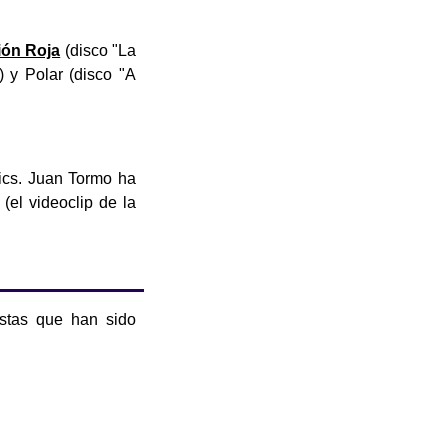
ión Roja
(disco "La
) y Polar (disco "A
ics. Juan Tormo ha
(el videoclip de la
istas que han sido