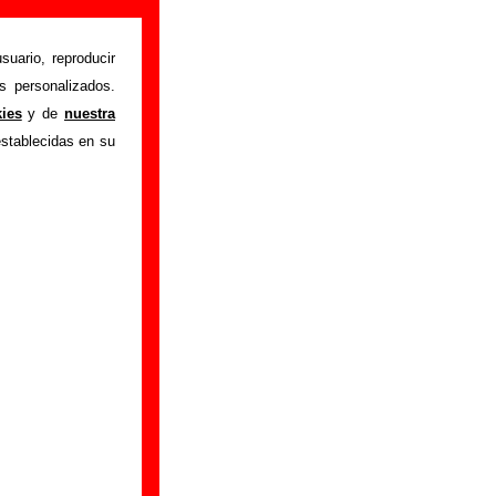
es
suario, reproducir
s personalizados.
onentes iniciales y
kies
y de
nuestra
y las canciones que
establecidas en su
r a
completar esta
ualización del mismo
BY-SA 3.0