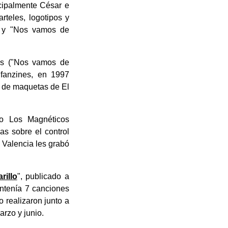
ncipalmente César e
rteles, logotipos y
j" y "Nos vamos de
as ("Nos vamos de
e fanzines, en 1997
o de maquetas de El
ro Los Magnéticos
as sobre el control
e Valencia les grabó
rillo
", publicado a
ntenía 7 canciones
 realizaron junto a
rzo y junio.