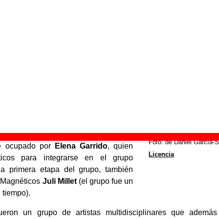
ueron un cuarteto de pop electrónico
cia y cuya formación más estable
r:
oz, guitarras y programaciones (además
etras de las canciones).
 bajo, guitarras y coros.
mo
: teclados, trombón, programación y
a Tormo
: batería, programaciones,
grupo, antes de la llegada de Ismael, el
Foto: de Daniel García-S
ue ocupado por
Elena Garrido
, quien
Licencia
icos para integrarse en el grupo
la primera etapa del grupo, también
s Magnéticos
Juli Millet
(el grupo fue un
 tiempo).
ueron un grupo de artistas multidisciplinares que ademá