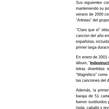
Sus siguientes com
manteniendo su po
verano de 2000 com
"Artistas" del gru
"Claro que sí" obt
cancion del año en
españolas, incluid
primer larga duraci
En enero de 2001 
álbum, "
Indestruct
letras divertidas
"Magnético" como s
las canciones del d
Además, la primer
baraja de 51 cart
fueron sustituidos 
(sota, caballo y re