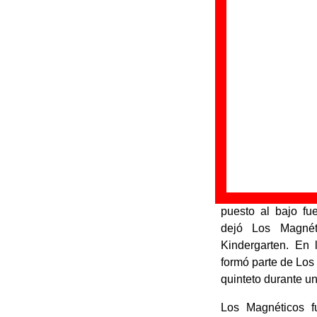
Los Magnéticos
f
formado en Valen
estuvo integrada po
-
César Tormo
: v
de muchas de las l
-
Ismael Rumbeu
:
-
Vicente J. Tor
coros.
-
Juan Bautist
trompeta y coros.
En los inicios del 
puesto al bajo f
dejó Los Magnét
Kindergarten. En 
formó parte de Lo
quinteto durante un
Los Magnéticos f