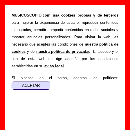
“Branquias bajo el agua”, canción de
Lagartija Nick (Letra e información)
MUSICOSCOPIO.com usa cookies propias y de terceros
para mejorar la experiencia de usuario, reproducir contenidos
>
>
>
Portada
Lagartija Nick
Canciones
Branquias bajo el agua
incrustados, permitir compartir contenidos en redes sociales y
Esta página pretende recopilar todo tipo de información
mostrar anuncios personalizados. Para visitar la web, es
sobre la
canción "Branquias bajo el agua
" interpretada por
necesario que aceptes las condiciones de
nuestra política de
Lagartija Nick
. Además de su letra, también aparecerá
cookies
y de
nuestra política de privacidad
. El acceso y el
información sobre el autor o los autores, sobre los discos en
uso de esta web se rige además por las condiciones
los que está incluido este tema, sobre la grabación del
establecidas en su
aviso legal
.
mismo, sobre versiones a cargo de otros grupos... Si
encuentras errores o tienes información adicional, puedes
Si pinchas en el botón, aceptas las políticas:
ayudar a
completar esta información
.
Autores, versiones, ediciones... de “Branquias
bajo el agua”