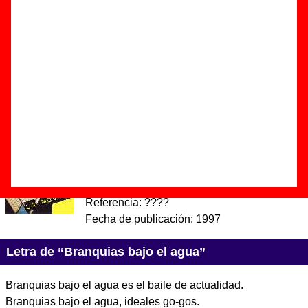
Autor(es) de la letra - Ignacio Gasca
Autor(es) de la música - Ignacio Gasca
Esta canción es una versión de
“
Branquias bajo el agua
”
,
canción interpretada originalmente por
Derribos Arias
.
Discos en los que aparece “Branquias bajo el agua”
“
La movida - Amigos de lo ajeno
” (
CD
)
Grupo(s):
Varios artistas
Discográfica(s):
Pussycats Records
-
Referencia:
????
Fecha de publicación:
1997
Letra de “Branquias bajo el agua”
Branquias bajo el agua es el baile de actualidad.
Branquias bajo el agua, ideales go-gos.