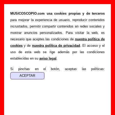
“Chicle cosmos (maqueta)”, canción de La
Casa Azul (Letra e información)
MUSICOSCOPIO.com usa cookies propias y de terceros
para mejorar la experiencia de usuario, reproducir contenidos
>
>
Portada
La Casa Azul
Canciones
incrustados, permitir compartir contenidos en redes sociales y
>
Chicle cosmos (maqueta)
mostrar anuncios personalizados. Para visitar la web, es
necesario que aceptes las condiciones de
nuestra política de
Esta página pretende recopilar todo tipo de información
cookies
y de
nuestra política de privacidad
. El acceso y el
sobre la
canción "Chicle cosmos (maqueta)
" interpretada
uso de esta web se rige además por las condiciones
por
La Casa Azul
. Además de su letra, también aparecerá
establecidas en su
aviso legal
.
información sobre el autor o los autores, sobre los discos en
los que está incluido este tema, sobre la grabación del
Si pinchas en el botón, aceptas las políticas:
mismo, sobre versiones a cargo de otros grupos... Si
encuentras errores o tienes información adicional, puedes
ayudar a
completar esta información
.
Autores, versiones, ediciones... de “Chicle