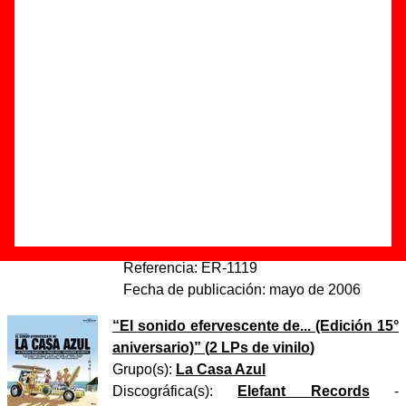
cosmos (maqueta)”
Autor(es) de la letra - Guille Milkyway
Autor(es) de la música - Guille Milkyway
Discos en los que aparece “Chicle cosmos (maqueta)”
“
El sonido efervescente de...
(Reedición)
” (
CD digipack
)
Grupo(s):
La Casa Azul
Discográfica(s):
Elefant Records
-
Referencia:
ER-1119
Fecha de publicación:
mayo de 2006
“
El sonido efervescente de... (Edición 15°
aniversario)
” (
2 LPs de vinilo
)
Grupo(s):
La Casa Azul
Discográfica(s):
Elefant Records
-