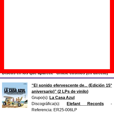
cosmos (en directo)”
Autor(es) de la letra - Guille Milkyway
Autor(es) de la música - Guille Milkyway
La versión en directo de esta canción publicada en el álbum
“El sonido efervescente de... (Edición 15° aniversario)”
(2015) fue grabada en la sala Aqualung de Madrid durante
un concierto de La Casa Azul celebrado el 6 de mayo del
2000.
Discos en los que aparece “Chicle cosmos (en directo)”
“
El sonido efervescente de... (Edición 15°
aniversario)
” (
2 LPs de vinilo
)
Grupo(s):
La Casa Azul
Discográfica(s):
Elefant Records
-
Referencia:
ER25-006LP