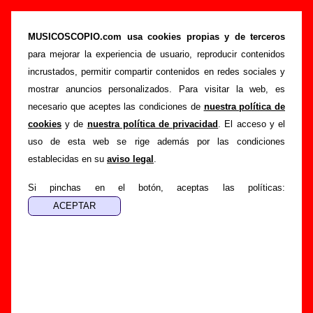
“Chicle cosmos (en directo)”, canción de La
Casa Azul (Letra e información)
MUSICOSCOPIO.com usa cookies propias y de terceros
para mejorar la experiencia de usuario, reproducir contenidos
>
>
Portada
La Casa Azul
Canciones
incrustados, permitir compartir contenidos en redes sociales y
>
Chicle cosmos (en directo)
mostrar anuncios personalizados. Para visitar la web, es
necesario que aceptes las condiciones de
nuestra política de
Esta página pretende recopilar todo tipo de información
cookies
y de
nuestra política de privacidad
. El acceso y el
sobre la
canción "Chicle cosmos (en directo)
" interpretada
uso de esta web se rige además por las condiciones
por
La Casa Azul
. Además de su letra, también aparecerá
establecidas en su
aviso legal
.
información sobre el autor o los autores, sobre los discos en
los que está incluido este tema, sobre la grabación del
Si pinchas en el botón, aceptas las políticas:
mismo, sobre versiones a cargo de otros grupos... Si
encuentras errores o tienes información adicional, puedes
ayudar a
completar esta información
.
Autores, versiones, ediciones... de “Chicle