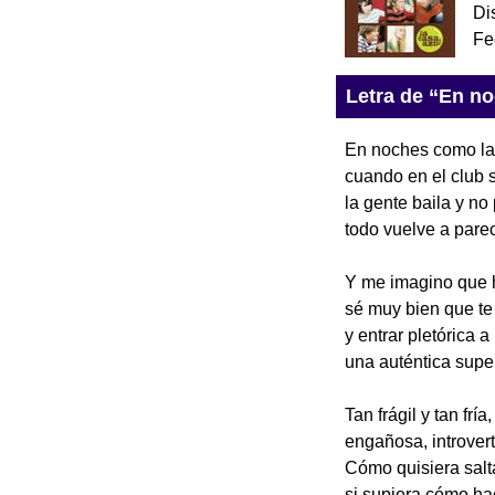
Di
Fe
Letra de “En n
En noches como la d
cuando en el club 
la gente baila y no
todo vuelve a parec
Y me imagino que h
sé muy bien que te 
y entrar pletórica a
una auténtica super
Tan frágil y tan fría,
engañosa, introver
Cómo quisiera salta
si supiera cómo ha