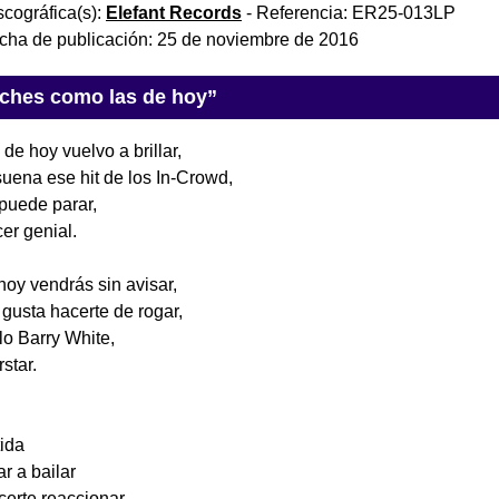
scográfica(s):
Elefant Records
- Referencia:
ER25-013LP
cha de publicación:
25 de noviembre de 2016
oches como las de hoy”
e hoy vuelvo a brillar,
suena ese hit de los In-Crowd,
 puede parar,
er genial.
oy vendrás sin avisar,
gusta hacerte de rogar,
 lo Barry White,
star.
tida
r a bailar
certe reaccionar.