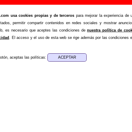
o las de hoy”, canción de La Casa Azul (Letra 
om usa cookies propias y de terceros
para mejorar la experiencia de u
>
>
Azul
Canciones
En noches como las de hoy
stados, permitir compartir contenidos en redes sociales y mostrar anuncio
de recopilar todo tipo de información sobre la
canción "En no
web, es necesario que aceptes las condiciones de
nuestra política de coo
 por
La Casa Azul
. Además de su letra, también aparecerá in
acidad
. El acceso y el uso de esta web se rige además por las condiciones 
, sobre los discos en los que está incluido este tema, sobre la 
cargo de otros grupos... Si encuentras errores o tienes inf
otón, aceptas las políticas:
ompletar esta información
.
nes, ediciones... de “En noches como las de hoy”
a - Guille Milkyway
ica - Guille Milkyway
e aparece “En noches como las de hoy”