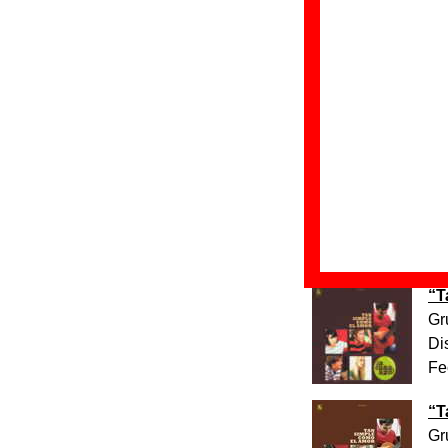
“
G
D
F
“
T
Gr
Di
Fe
“
T
Gr
Di
Fe
“
T
Gr