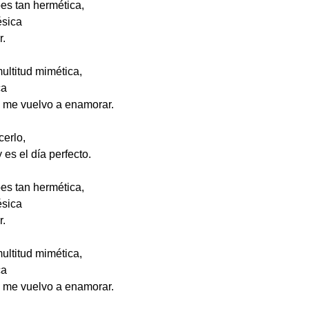
bes tan hermética,
ésica
r.
multitud mimética,
ca
o me vuelvo a enamorar.
erlo,
 es el día perfecto.
bes tan hermética,
ésica
r.
multitud mimética,
ca
o me vuelvo a enamorar.