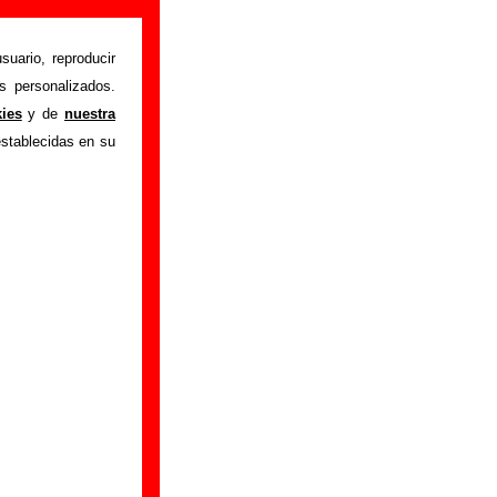
e información)
suario, reproducir
s personalizados.
ches como las de
kies
y de
nuestra
formación sobre el
establecidas en su
grabación del mismo,
ormación adicional,