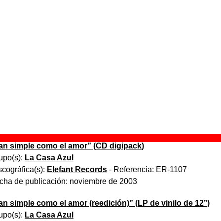
Moda pop - Fantasías veraniegas - Colección Elefant 
digipack
)
rupo(s):
Varios artistas
iscográfica(s):
Elefant Records
- Referencia:
ER-1094
echa de publicación:
septiembre de 2003
an simple como el amor
” (
LP de vinilo de 12’’
)
upo(s):
La Casa Azul
scográfica(s):
Elefant Records
- Referencia:
ER-1107LP
cha de publicación:
noviembre de 2003
an simple como el amor
” (
CD digipack
)
upo(s):
La Casa Azul
scográfica(s):
Elefant Records
- Referencia:
ER-1107
cha de publicación:
noviembre de 2003
an simple como el amor (reedición)
” (
LP de vinilo de 12’’
)
upo(s):
La Casa Azul