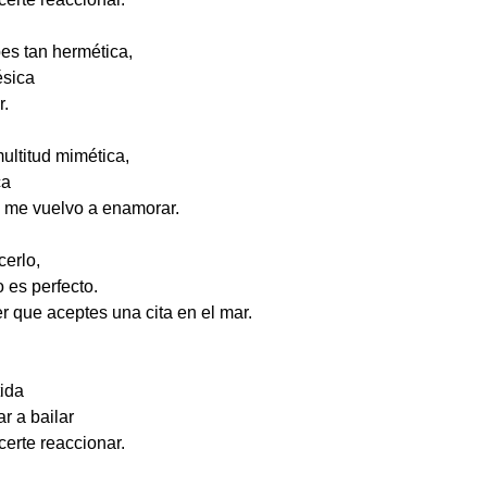
bes tan hermética,
ésica
r.
multitud mimética,
ca
o me vuelvo a enamorar.
erlo,
 es perfecto.
 que aceptes una cita en el mar.
tida
r a bailar
certe reaccionar.