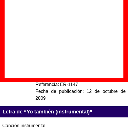
(instrumental)”
Autor(es) de la letra - - - -
Autor(es) de la música - Guille Milkyway
Discos en los que aparece “Yo también (instrumental)”
“
Yo, también (Me too) (Banda sonora
original)
” (
CD
)
Grupo(s):
Varios artistas
Discográfica(s):
Elefant Records
-
Referencia:
ER-1147
Fecha de publicación:
12 de octubre de
2009
Letra de “Yo también (instrumental)”
Canción instrumental.