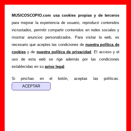
“Yo también (instrumental)”, canción de La
Casa Azul (Letra e información)
MUSICOSCOPIO.com usa cookies propias y de terceros
para mejorar la experiencia de usuario, reproducir contenidos
>
>
Portada
La Casa Azul
Canciones
incrustados, permitir compartir contenidos en redes sociales y
>
Yo también (instrumental)
mostrar anuncios personalizados. Para visitar la web, es
necesario que aceptes las condiciones de
nuestra política de
Esta página pretende recopilar todo tipo de información
cookies
y de
nuestra política de privacidad
. El acceso y el
sobre la
canción "Yo también (instrumental)
" interpretada
uso de esta web se rige además por las condiciones
por
La Casa Azul
. Además de su letra, también aparecerá
establecidas en su
aviso legal
.
información sobre el autor o los autores, sobre los discos en
los que está incluido este tema, sobre la grabación del
Si pinchas en el botón, aceptas las políticas:
mismo, sobre versiones a cargo de otros grupos... Si
encuentras errores o tienes información adicional, puedes
ayudar a
completar esta información
.
Autores, versiones, ediciones... de “Yo también