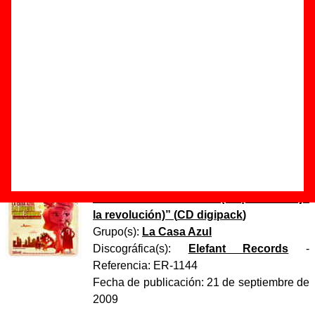
más feliz (en directo)”
Autor(es) de la letra - Guille Milkyway
Autor(es) de la música - Guille Milkyway
Canción grabada en directo el 20 de septiembre de 2008 en
el Fórum de Barcelona.
Discos en los que aparece “El momento más feliz (en
directo)”
“
La nueva Yma Sumac (lo que nos dejó
la revolución)
” (
CD digipack
)
Grupo(s):
La Casa Azul
Discográfica(s):
Elefant Records
-
Referencia:
ER-1144
Fecha de publicación:
21 de septiembre de
2009