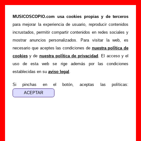
“El momento más feliz (en directo)”, canción
de La Casa Azul (Letra e información)
MUSICOSCOPIO.com usa cookies propias y de terceros
para mejorar la experiencia de usuario, reproducir contenidos
>
>
Portada
La Casa Azul
Canciones
incrustados, permitir compartir contenidos en redes sociales y
>
El momento más feliz (en directo)
mostrar anuncios personalizados. Para visitar la web, es
necesario que aceptes las condiciones de
nuestra política de
Esta página pretende recopilar todo tipo de información
cookies
y de
nuestra política de privacidad
. El acceso y el
sobre la
canción "El momento más feliz (en directo)
"
uso de esta web se rige además por las condiciones
interpretada por
La Casa Azul
. Además de su letra, también
establecidas en su
aviso legal
.
aparecerá información sobre el autor o los autores, sobre los
discos en los que está incluido este tema, sobre la grabación
Si pinchas en el botón, aceptas las políticas:
del mismo, sobre versiones a cargo de otros grupos... Si
encuentras errores o tienes información adicional, puedes
ayudar a
completar esta información
.
Autores, versiones, ediciones... de “El momento