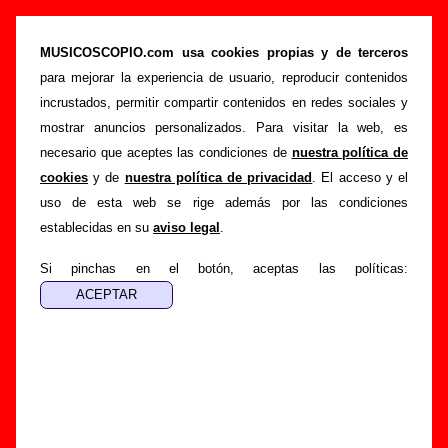
La Casa Azul - Añadir o corregir información
MUSICOSCOPIO.com usa cookies propias y de terceros
>
>
Portada
La Casa Azul
Añadir
para mejorar la experiencia de usuario, reproducir contenidos
Si tienes información adicional, puedes enviar nueva
incrustados, permitir compartir contenidos en redes sociales y
información o corregir la existente mediante el siguiente
mostrar anuncios personalizados. Para visitar la web, es
formulario o escribiendo un e-mail a
necesario que aceptes las condiciones de
nuestra política de
guialven@musicoscopio.com
.
Gracias por tu
cookies
y de
nuestra política de privacidad
. El acceso y el
colaboración.
uso de esta web se rige además por las condiciones
establecidas en su
aviso legal
.
Nombre
:
Si pinchas en el botón, aceptas las políticas:
E-mail
:
(necesario para obtener respuesta)
Asunto :