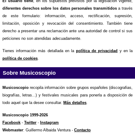
El usuario tiene
, en los supuestos previstos por la legislación vigente,
diferentes derechos sobre los datos personales transmitidos
a través
de este formulario: información, acceso, rectificación, supresión,
limitación, oposición y revocación del consentimiento. También tiene
derecho a presentar una reclamación ante una autoridad de control si sus
peticiones no son atendidas adecuadamente.
Tienes información más detallada en la
política de privacidad
y en la
política de cookies
.
Sobre Musicoscopio
Musicoscopio
recopila información sobre grupos españoles (discografias,
biografías, letras...) y festivales musicales para ponerla a disposición de
todo aquel que la desee consultar.
Más detalles
.
Musicoscopio 1999-2026
Facebook
-
Twitter
-
Instagram
Webmaster
: Guillermo Albaida Ventura -
Contacto