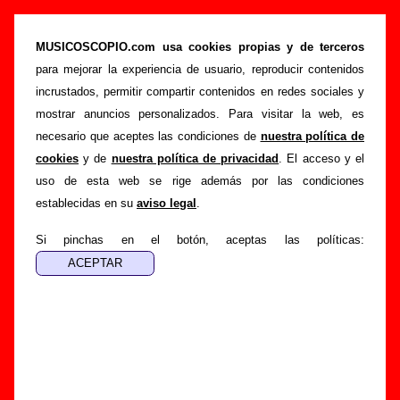
La Casa Azul - Añadir o corregir información
MUSICOSCOPIO.com usa cookies propias y de terceros
>
>
Portada
La Casa Azul
Añadir
para mejorar la experiencia de usuario, reproducir contenidos
Si tienes información adicional, puedes enviar nueva
incrustados, permitir compartir contenidos en redes sociales y
información o corregir la existente mediante el siguiente
mostrar anuncios personalizados. Para visitar la web, es
formulario o escribiendo un e-mail a
necesario que aceptes las condiciones de
nuestra política de
guialven@musicoscopio.com
.
Gracias por tu
cookies
y de
nuestra política de privacidad
. El acceso y el
colaboración.
uso de esta web se rige además por las condiciones
establecidas en su
aviso legal
.
Nombre
:
Si pinchas en el botón, aceptas las políticas:
E-mail
:
(necesario para obtener respuesta)
Asunto :