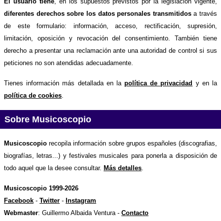
El usuario tiene
, en los supuestos previstos por la legislación vigente,
diferentes derechos sobre los datos personales transmitidos
a través
de este formulario: información, acceso, rectificación, supresión,
limitación, oposición y revocación del consentimiento. También tiene
derecho a presentar una reclamación ante una autoridad de control si sus
peticiones no son atendidas adecuadamente.
Tienes información más detallada en la
política de privacidad
y en la
política de cookies
.
Sobre Musicoscopio
Musicoscopio
recopila información sobre grupos españoles (discografias,
biografías, letras...) y festivales musicales para ponerla a disposición de
todo aquel que la desee consultar.
Más detalles
.
Musicoscopio 1999-2026
Facebook
-
Twitter
-
Instagram
Webmaster
: Guillermo Albaida Ventura -
Contacto