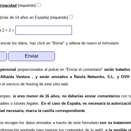
privacidad
(requerido)
(más de 14 años en España) (requerido)
)
2 + 2 =
 enviar los datos, haz click en "Borrar" y rellena de nuevo el formulario.
 personal
proporcionados al pulsar en "Enviar el comentario"
serán tratados
 Albaida Ventura , y serán enviados a Raiola Networks, S.L. y OVH
l servicio de hosting de este sitio web.
uropeo,
si eres menor de 16 años, no deberías enviar comentarios
con tu
padres o tutores legales.
En el caso de España, es necesaria la autorizaci
dad necesaria, marca la casilla correspondiente
.
se recogen los datos enviados a través de este formulario
son su tratamien
información aportada para mejorar los contenidos de la web),
y la posible r