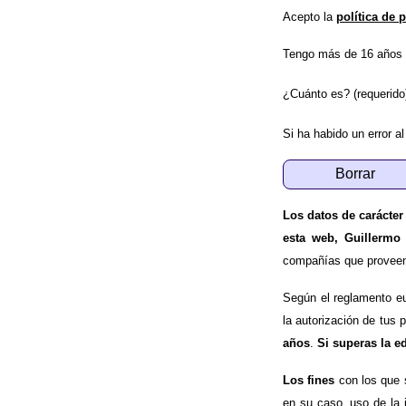
Acepto la
política de 
Tengo más de 16 años 
¿Cuánto es? (requerido
Si ha habido un error al
Los datos de carácter
esta web, Guillermo
compañías que proveen e
Según el reglamento e
la autorización de tus 
años
.
Si superas la e
Los fines
con los que 
en su caso, uso de la 