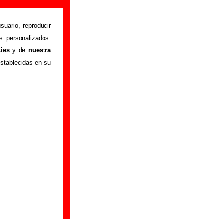
suario, reproducir
s personalizados.
istente mediante el
kies
y de
nuestra
m
.
Gracias por tu
establecidas en su
bre él.