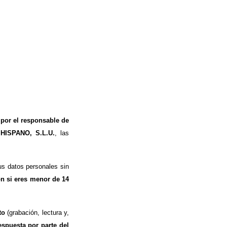
 por el responsable de
 HISPANO, S.L.U.
, las
s datos personales sin
ón si eres menor de 14
to
(grabación, lectura y,
espuesta por parte del