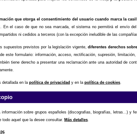
timación que otorga el consentimiento del usuario cuando marca la casil
d
. En el caso de que no sea marcada, el sistema no permitirá el envío del
partidos ni cedidos a terceros (con la excepción ineludible de las compañías
os supuestos previstos por la legislación vigente,
diferentes derechos sobr
de este formulario: información, acceso, rectificación, supresión, limitación
mbién tiene derecho a presentar una reclamación ante una autoridad de contr
amente.
 detallada en la
política de privacidad
y en la
política de cookies
.
copio
 información sobre grupos españoles (discografias, biografías, letras...) y f
e todo aquel que la desee consultar.
Más detalles
.
026