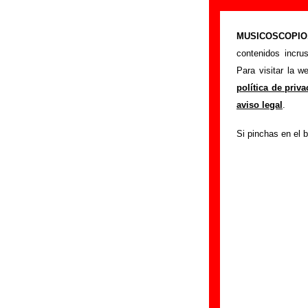
La Casa Azul -
MUSICOSCOPIO.c
>
Portada
La Casa 
contenidos incru
Si tienes informac
Para visitar la 
siguiente formula
política de priv
colaboración.
aviso legal
.
Nombre
:
Si pinchas en el b
E-mail
(necesario par
Asunto :
IMPORTANTE:
Musicoscopio NO V