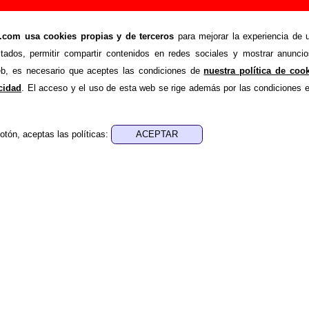
 Añadir o corregir información
om usa cookies propias y de terceros
para mejorar la experiencia de u
>
Azul
Añadir
stados, permitir compartir contenidos en redes sociales y mostrar anuncio
ión adicional, puedes enviar nueva información o corregir la ex
web, es necesario que aceptes las condiciones de
nuestra política de coo
rio o escribiendo un e-mail a
guialven@musicoscopio.co
acidad
. El acceso y el uso de esta web se rige además por las condiciones 
otón, aceptas las políticas:
:
a obtener respuesta)
ENDE material discográfico, solo contiene información so