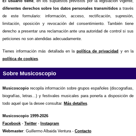
El usuario tiene
, en los supuestos previstos por la legislación vigente,
diferentes derechos sobre los datos personales transmitidos
a través
de este formulario: información, acceso, rectificación, supresión,
limitación, oposición y revocación del consentimiento. También tiene
derecho a presentar una reclamación ante una autoridad de control si sus
peticiones no son atendidas adecuadamente.
Tienes información más detallada en la
política de privacidad
y en la
política de cookies
.
Sobre Musicoscopio
Musicoscopio
recopila información sobre grupos españoles (discografias,
biografías, letras...) y festivales musicales para ponerla a disposición de
todo aquel que la desee consultar.
Más detalles
.
Musicoscopio 1999-2026
Facebook
-
Twitter
-
Instagram
Webmaster
: Guillermo Albaida Ventura -
Contacto