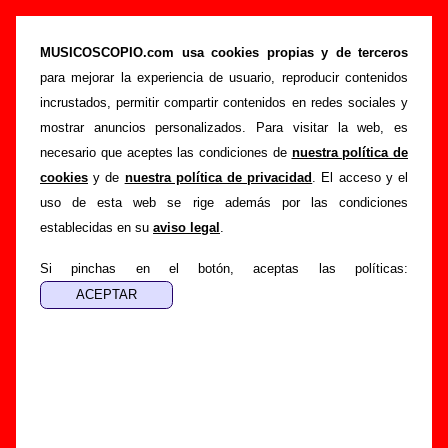
La Casa Azul - Añadir o corregir información
MUSICOSCOPIO.com usa cookies propias y de terceros
>
>
Portada
La Casa Azul
Añadir
para mejorar la experiencia de usuario, reproducir contenidos
Si tienes información adicional, puedes enviar nueva
incrustados, permitir compartir contenidos en redes sociales y
información o corregir la existente mediante el siguiente
mostrar anuncios personalizados. Para visitar la web, es
formulario o escribiendo un e-mail a
necesario que aceptes las condiciones de
nuestra política de
guialven@musicoscopio.com
.
Gracias por tu
cookies
y de
nuestra política de privacidad
. El acceso y el
colaboración.
uso de esta web se rige además por las condiciones
establecidas en su
aviso legal
.
Nombre
:
Si pinchas en el botón, aceptas las políticas:
E-mail
:
(necesario para obtener respuesta)
Asunto :