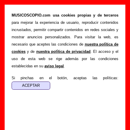
“16 de septiembre”, canción de Juniper Moon
(Letra e información)
MUSICOSCOPIO.com usa cookies propias y de terceros
para mejorar la experiencia de usuario, reproducir contenidos
>
>
>
Portada
Juniper Moon
Canciones
16 de septiembre
incrustados, permitir compartir contenidos en redes sociales y
Esta página pretende recopilar todo tipo de información
mostrar anuncios personalizados. Para visitar la web, es
sobre la
canción "16 de septiembre
" interpretada por
necesario que aceptes las condiciones de
nuestra política de
Juniper Moon
. Además de su letra, también aparecerá
cookies
y de
nuestra política de privacidad
. El acceso y el
información sobre el autor o los autores, sobre los discos en
uso de esta web se rige además por las condiciones
los que está incluido este tema, sobre la grabación del
establecidas en su
aviso legal
.
mismo, sobre versiones a cargo de otros grupos... Si
encuentras errores o tienes información adicional, puedes
Si pinchas en el botón, aceptas las políticas:
ayudar a
completar esta información
.
Autores, versiones, ediciones... de “16 de
septiembre”