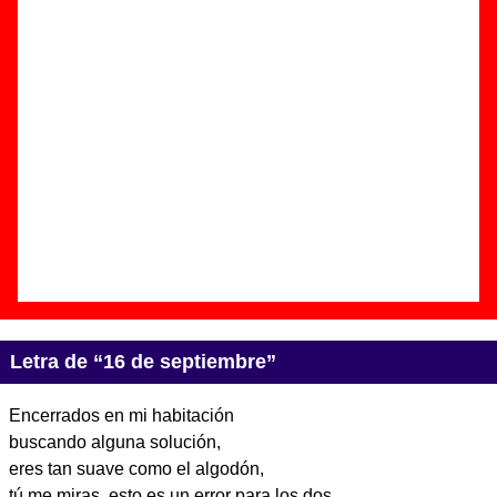
Autor(es) de la letra - ????
Autor(es) de la música - ????
Discos en los que aparece “16 de septiembre”
“
Basado en hechos reales
” (
CD-EP / EP
en vinilo de 7’’
)
Grupo(s):
Juniper Moon
Discográfica(s):
Elefant Records
-
Referencia:
????
Fecha de publicación:
octubre de 2000
Letra de “16 de septiembre”
Encerrados en mi habitación
buscando alguna solución,
eres tan suave como el algodón,
tú me miras, esto es un error para los dos.