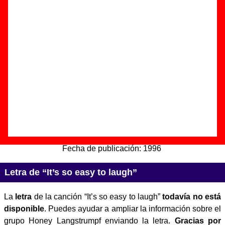
laugh”
Autor(es) de la letra - ????
Autor(es) de la música - ????
Discos en los que aparece “It’s so easy to laugh”
“
Cloverleaves
” (
CD-EP
)
Grupo(s):
Honey Langstrumpf
Discográfica(s):
Elefant Records
-
Referencia:
????
Fecha de publicación:
1996
Letra de “It’s so easy to laugh”
La
letra
de la canción “It’s so easy to laugh”
todavía no está
disponible
. Puedes ayudar a ampliar la información sobre el
grupo Honey Langstrumpf enviando la letra.
Gracias por