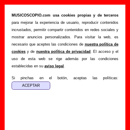
“It’s so easy to laugh”, canción de Honey
Langstrumpf (Letra e información)
MUSICOSCOPIO.com usa cookies propias y de terceros
para mejorar la experiencia de usuario, reproducir contenidos
>
>
Portada
Honey Langstrumpf
Canciones
incrustados, permitir compartir contenidos en redes sociales y
>
It’s so easy to laugh
mostrar anuncios personalizados. Para visitar la web, es
necesario que aceptes las condiciones de
nuestra política de
Esta página pretende recopilar todo tipo de información
cookies
y de
nuestra política de privacidad
. El acceso y el
sobre la
canción "It’s so easy to laugh
" interpretada por
uso de esta web se rige además por las condiciones
Honey Langstrumpf
. Además de su letra, también
establecidas en su
aviso legal
.
aparecerá información sobre el autor o los autores, sobre los
discos en los que está incluido este tema, sobre la grabación
Si pinchas en el botón, aceptas las políticas:
del mismo, sobre versiones a cargo de otros grupos... Si
encuentras errores o tienes información adicional, puedes
ayudar a
completar esta información
.
Autores, versiones, ediciones... de “It’s so easy to