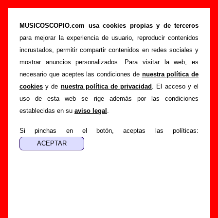
“Tendré que salir algún día (en directo)”,
canción de Golpes Bajos (Letra e información)
MUSICOSCOPIO.com usa cookies propias y de terceros
para mejorar la experiencia de usuario, reproducir contenidos
>
>
Portada
Golpes Bajos
Canciones
incrustados, permitir compartir contenidos en redes sociales y
>
Tendré que salir algún día (en directo)
mostrar anuncios personalizados. Para visitar la web, es
necesario que aceptes las condiciones de
nuestra política de
Esta página pretende recopilar todo tipo de información
cookies
y de
nuestra política de privacidad
. El acceso y el
sobre la
canción "Tendré que salir algún día (en directo)
"
uso de esta web se rige además por las condiciones
interpretada por
Golpes Bajos
. Además de su letra, también
establecidas en su
aviso legal
.
aparecerá información sobre el autor o los autores, sobre los
discos en los que está incluido este tema, sobre la grabación
Si pinchas en el botón, aceptas las políticas:
del mismo, sobre versiones a cargo de otros grupos... Si
encuentras errores o tienes información adicional, puedes
ayudar a
completar esta información
.
Autores, versiones, ediciones... de “Tendré que