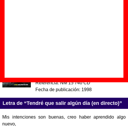
salir algún día (en directo)”
Autor(es) de la letra - ????
Autor(es) de la música - ????
Discos en los que aparece “Tendré que salir algún día
(en directo)”
“
Vivo
” (
CD
)
Grupo(s):
Golpes Bajos
Discográfica(s):
Nuevos Medios
-
Referencia:
NM 15 740 CD
Fecha de publicación:
1998
Letra de “Tendré que salir algún día (en directo)”
Mis intenciones son buenas, creo haber aprendido algo
nuevo,