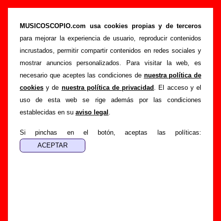
“Cena recalentada (en directo)”, canción de
Golpes Bajos (Letra e información)
MUSICOSCOPIO.com usa cookies propias y de terceros
para mejorar la experiencia de usuario, reproducir contenidos
>
>
Portada
Golpes Bajos
Canciones
incrustados, permitir compartir contenidos en redes sociales y
>
Cena recalentada (en directo)
mostrar anuncios personalizados. Para visitar la web, es
necesario que aceptes las condiciones de
nuestra política de
Esta página pretende recopilar todo tipo de información
cookies
y de
nuestra política de privacidad
. El acceso y el
sobre la
canción "Cena recalentada (en directo)
"
uso de esta web se rige además por las condiciones
interpretada por
Golpes Bajos
. Además de su letra, también
establecidas en su
aviso legal
.
aparecerá información sobre el autor o los autores, sobre los
discos en los que está incluido este tema, sobre la grabación
Si pinchas en el botón, aceptas las políticas:
del mismo, sobre versiones a cargo de otros grupos... Si
encuentras errores o tienes información adicional, puedes
ayudar a
completar esta información
.
Autores, versiones, ediciones... de “Cena