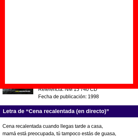
recalentada (en directo)”
Autor(es) de la letra - ????
Autor(es) de la música - ????
Discos en los que aparece “Cena recalentada (en
directo)”
“
Vivo
” (
CD
)
Grupo(s):
Golpes Bajos
Discográfica(s):
Nuevos Medios
-
Referencia:
NM 15 740 CD
Fecha de publicación:
1998
Letra de “Cena recalentada (en directo)”
Cena recalentada cuando llegas tarde a casa,
mamá está preocupada, tú tampoco estás de guasa,