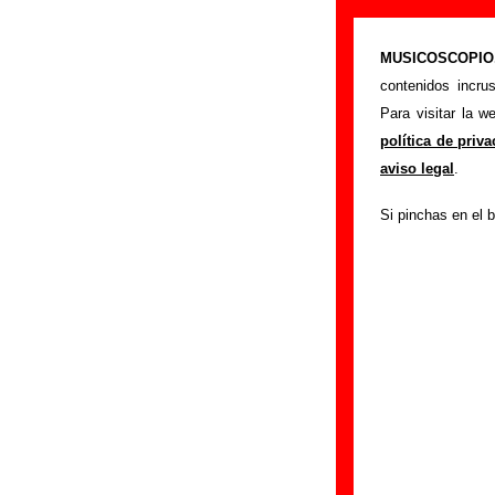
“Susana (en di
MUSICOSCOPIO.c
>
Portada
Golpes B
contenidos incru
Esta página prete
Para visitar la 
interpretada por
Go
política de priv
los autores, sobre 
aviso legal
.
versiones a cargo 
Si pinchas en el b
ayudar a
completa
Autores, versio
Autor(es) de la letr
Autor(es) de la mú
Discos en los que