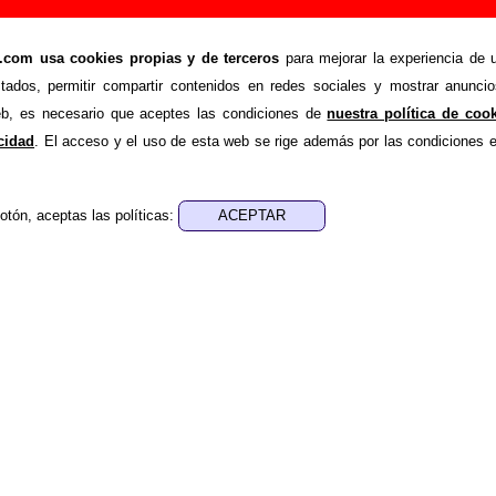
recto)”, canción de Golpes Bajos (Letra e inform
om usa cookies propias y de terceros
para mejorar la experiencia de u
>
>
ajos
Canciones
Susana (en directo)
stados, permitir compartir contenidos en redes sociales y mostrar anuncio
nde recopilar todo tipo de información sobre la
canción "Sus
web, es necesario que aceptes las condiciones de
nuestra política de coo
lpes Bajos
. Además de su letra, también aparecerá informaci
acidad
. El acceso y el uso de esta web se rige además por las condiciones 
los discos en los que está incluido este tema, sobre la grabac
de otros grupos... Si encuentras errores o tienes informació
otón, aceptas las políticas:
r esta información
.
nes, ediciones... de “Susana (en directo)”
a - ????
sica - ????
 aparece “Susana (en directo)”