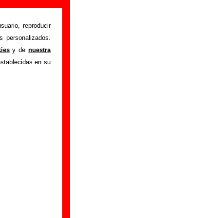
ación)
suario, reproducir
s personalizados.
ana (en directo)
"
kies
y de
nuestra
ón sobre el autor o
establecidas en su
ión del mismo, sobre
n adicional, puedes