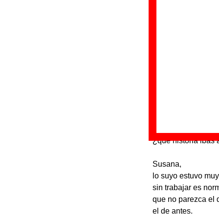
“
V
Gr
Di
Fe
Letra de “Susan
Susana,
no puedes quedarte
Si se decide a veni
¿qué historia ibas 
Susana,
lo suyo estuvo muy
sin trabajar es nor
que no parezca el 
el de antes.