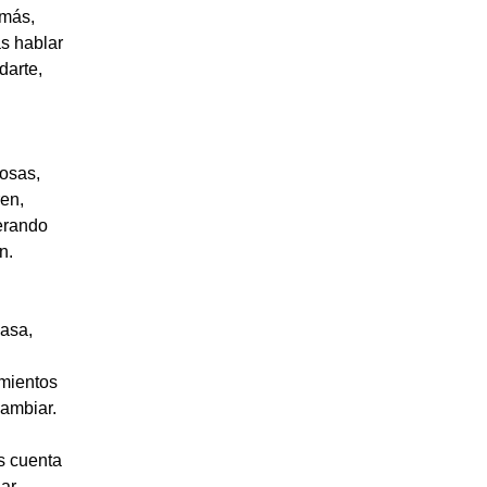
 más,
s hablar
darte,
cosas,
ren,
erando
n.
casa,
imientos
cambiar.
s cuenta
ar,