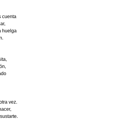
s cuenta
ar,
a huelga
n.
ita,
ón,
lado
otra vez.
acer,
sustarte.