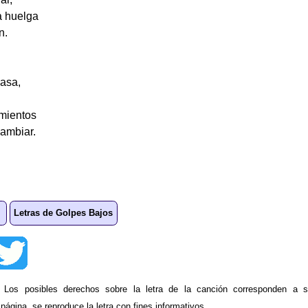
a huelga
n.
casa,
imientos
cambiar.
Letras de Golpes Bajos
: Los posibles derechos sobre la letra de la canción corresponden a s
ágina, se reproduce la letra con fines informativos.