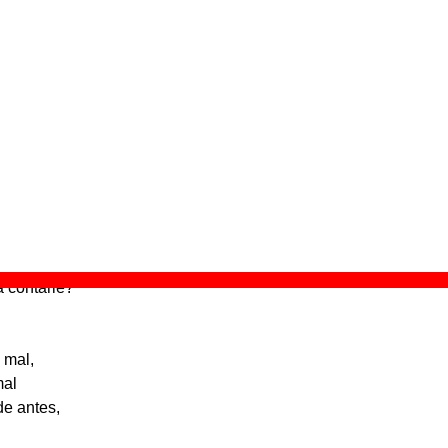
ivo
” (
CD
)
upo(s):
Golpes Bajos
scográfica(s):
Nuevos Medios
- Referencia:
NM 15 740 CD
cha de publicación:
1998
a (en directo)”
 aquí.
r,
a contarle?
 mal,
mal
de antes,