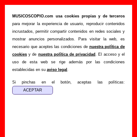
“Hansel y Gretel”, canción de Golpes Bajos
(Letra e información)
MUSICOSCOPIO.com usa cookies propias y de terceros
para mejorar la experiencia de usuario, reproducir contenidos
>
>
>
Portada
Golpes Bajos
Canciones
Hansel y Gretel
incrustados, permitir compartir contenidos en redes sociales y
Esta página pretende recopilar todo tipo de información
mostrar anuncios personalizados. Para visitar la web, es
sobre la
canción "Hansel y Gretel
" interpretada por
Golpes
necesario que aceptes las condiciones de
nuestra política de
Bajos
. Además de su letra, también aparecerá información
cookies
y de
nuestra política de privacidad
. El acceso y el
sobre el autor o los autores, sobre los discos en los que está
uso de esta web se rige además por las condiciones
incluido este tema, sobre la grabación del mismo, sobre
establecidas en su
aviso legal
.
versiones a cargo de otros grupos... Si encuentras errores o
tienes información adicional, puedes ayudar a
completar
Si pinchas en el botón, aceptas las políticas:
esta información
.
Autores, versiones, ediciones... de “Hansel y
Gretel”