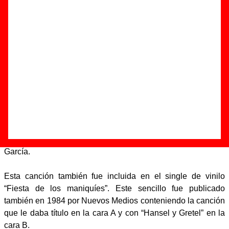
Autor(es) de la letra - Teo Cardalda / German Coppini
Autor(es) de la música - Teo Cardalda / German Coppini
“Hansel y Gretel” es una canción del grupo Golpes Bajos
que fue grabada para ser incluida en “A Santa Compaña”, un
álbum que fue publicado por la discográfica Nuevos Medios
en el año 1984. Este tema fue registrado en marzo de 1984
en el estudio Audio Film de Madrid y fue coproducido por
Luis Fernández Soria y dos miembros del grupo, Teo
Cardalda y Pablo Novoa. Los otros componentes de Golpes
Bajos eran, en aquel momento, Germán Coppini y Luis
García.
Esta canción también fue incluida en el single de vinilo
“Fiesta de los maniquíes”. Este sencillo fue publicado
también en 1984 por Nuevos Medios conteniendo la canción
que le daba título en la cara A y con “Hansel y Gretel” en la
cara B.