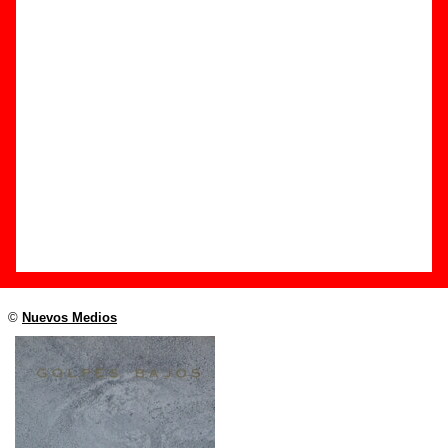
Edición
Título:
Colecciono moscas
Formato:
Maxi 12’’
Fecha de publicación:
1984
Discográfica(s):
Nuevos Medios
Referencia:
11081 M
Grupo(s)
:
Golpes Bajos
Diseño
©
Nuevos Medios