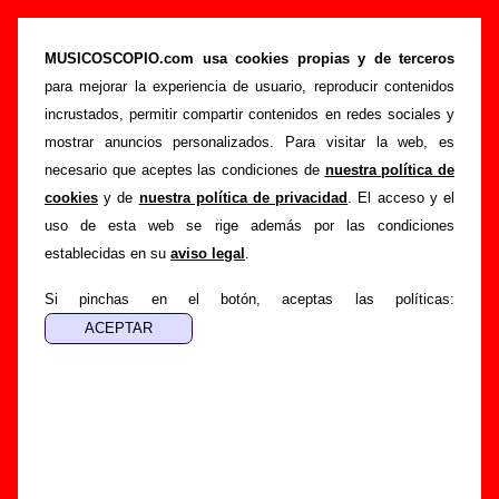
“Colecciono moscas” (Maxi 12’’, 1984) -
Golpes Bajos
MUSICOSCOPIO.com usa cookies propias y de terceros
para mejorar la experiencia de usuario, reproducir contenidos
>
>
>
Portada
Golpes Bajos
Discografía
Colecciono moscas
incrustados, permitir compartir contenidos en redes sociales y
Esta página pretende recopilar todo tipo de información
mostrar anuncios personalizados. Para visitar la web, es
sobre el
disco “Colecciono moscas”
, interpretado por
necesario que aceptes las condiciones de
nuestra política de
Golpes Bajos
. Además del listado de canciones incluidas
cookies
y de
nuestra política de privacidad
. El acceso y el
en el disco, también se mostrarán en esta página otros tipos
uso de esta web se rige además por las condiciones
de información a medida que estén disponibles: los datos
establecidas en su
aviso legal
.
relacionados con su publicación, los créditos de la grabación
de las canciones (productor, músicos, colaboradores y
Si pinchas en el botón, aceptas las políticas:
responsables de la grabación, las mezclas y la
masterización), información sobre otras ediciones en otros
formatos, curiosidades relacionadas con el disco... Si
encuentras errores o tienes información adicional, puedes
ayudar a
completar esta información
.